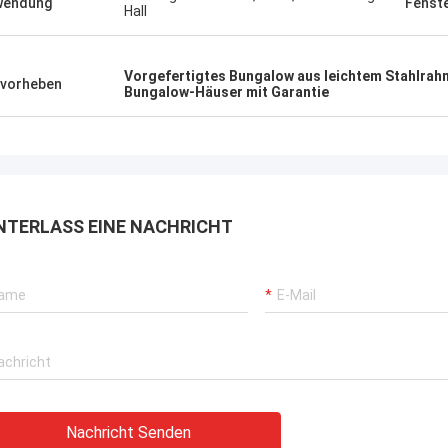
 blauem Smarthouse für die Leute,
Deepblues Teamwork ist
wendung
Fenst
Hall
ch Stahlbauunterkunftlösungen
verantwortlich, vertraue 
, die überall in der Welt versendet
 können.
Vorgefertigtes Bungalow aus leichtem Stahlra
vorheben
Bungalow-Häuser mit Garantie
NTERLASS EINE NACHRICHT
Nachricht Senden