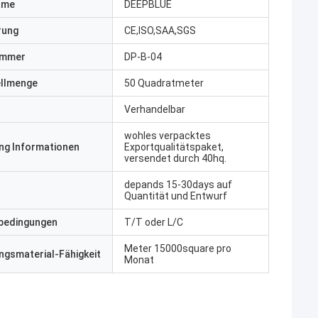
ame
DEEPBLUE
erung
CE,ISO,SAA,SGS
ummer
DP-B-04
ellmenge
50 Quadratmeter
Verhandelbar
wohles verpacktes
ng Informationen
Exportqualitätspaket,
versendet durch 40hq.
depands 15-30days auf
Quantität und Entwurf
bedingungen
T/T oder L/C
Meter 15000square pro
gsmaterial-Fähigkeit
Monat