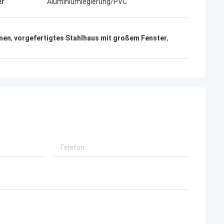
 sehr ernst und
glücklich bin, zu sein, sind Partner und ich
er
Aluminiumlegierung/PVC
ich ihnen.
auch glücklich, Freunde in die Leben zu
werden.
hmen
,
vorgefertigtes Stahlhaus mit großem Fenster
,