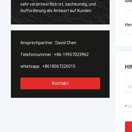
tiefem
An
sehr verantwortlich ist, sachkundig, und
die na
Aufforderung als Antwort auf Kunden.
suchen
werden
Her
Ansprechpartner :
David Chen
Telefonnummer :
+86-19957023962
HI
whatsapp :
+8618067226015
Kontakt