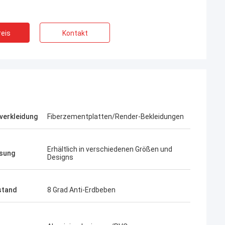
eis
Kontakt
verkleidung
Fiberzementplatten/Render-Bekleidungen
Erhältlich in verschiedenen Größen und
sung
Designs
stand
8 Grad Anti-Erdbeben
Bob
Ein was für wunderbares Team, ich