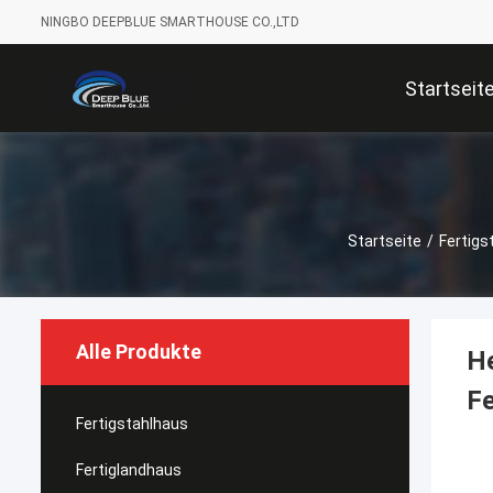
NINGBO DEEPBLUE SMARTHOUSE CO.,LTD
Startseit
Startseite
/
Fertigs
Alle Produkte
H
Fe
Fertigstahlhaus
Fertiglandhaus