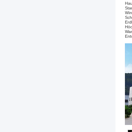
Hau
Sta
Win
Sch
Erd
Höc
Wan
Ent