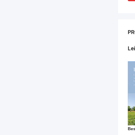
PR
Le
Bes