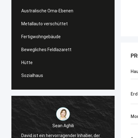
Australische Oma-Ebenen
Metallauto verschüttet
Fertigwohngebäude
Bewegliches Feldlazarett
PR
Hütte
Ha
Sozialhaus
Erd
Mon
Sean Aghili
Ich em
David ist ein hervorragender Inhaber, der