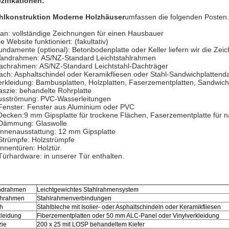
zifikationen:
hlkonstruktion Moderne Holzhäuser
umfassen die folgenden Posten.
lan: vollständige Zeichnungen für einen Hausbauer
e Website funktioniert: (fakultativ)
undamente (optional): Betonbodenplatte oder Keller liefern wir die Zei
andrahmen: AS/NZ-Standard Leichtstahlrahmen
achrahmen: AS/NZ-Standard Leichtstahl-Dachträger
ach: Asphaltschindel oder Keramikfliesen oder Stahl-Sandwichplattend
erkleidung: Bambusplatten, Holzplatten, Faserzementplatten, Sandwich
aszie: behandelte Rohrplatte
usströmung: PVC-Wasserleitungen
Fenster: Fenster aus Aluminium oder PVC
Decken:9 mm Gipsplatte für trockene Flächen, Faserzementplatte für 
Dämmung: Glaswolle
Innenausstattung: 12 mm Gipsplatte
Strümpfe: Holzstrümpfe
Innentüren: Holztür.
Türhardware: in unserer Tür enthalten.
drahmen
Leichtgewichtes Stahlrahmensystem
hrahmen
Stahlrahmenverbindungen
h
Stahlbleche mit Isolier- oder Asphaltschindeln oder Keramikfliesen
kleidung
Fiberzementplatten oder 50 mm ALC-Panel oder Vinylverkleidung
zie
200 x 25 mit LOSP behandeltem Kiefer