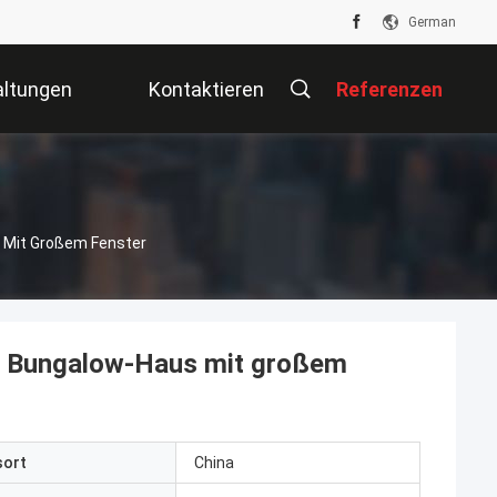
German
altungen
Kontaktieren
Referenzen
Sie Uns
 Mit Großem Fenster
, Bungalow-Haus mit großem
sort
China