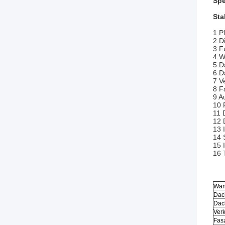
Spe
Sta
1 P
2 Di
3 F
4 W
5 D
6 D
7 V
8 F
9 A
10 
11 
12 
13 
14 
15 
16 
Wan
Dac
Dac
Ver
Fas