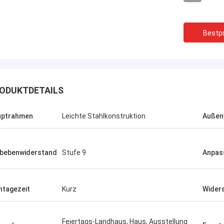
Bestpr
ODUKTDETAILS
uptrahmen
Leichte Stahlkonstruktion
Außen
bebenwiderstand
Stufe 9
Anpas
tagezeit
Kurz
Wider
Michael Cairns
Gary
pfehle in hohem Grade David von
Feiertags-Landhaus, Haus, Ausstellung