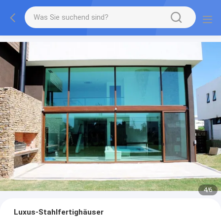
4
/
6
Luxus-Stahlfertighäuser