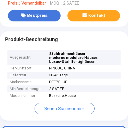
Preis：Verhandelbar
MOQ：2 SÄTZE
Bestpreis
Kontakt
Produkt-Beschreibung
,
Stahlrahmenhäuser
Ausgesucht
,
moderne modulare Häuser
Luxus-Stahlfertighäuser
Herkunftsort
NINGBO, CHINA
Lieferzeit
30-45 Tage
Markenname
DEEPBLUE
Min Bestellmenge
2 SÄTZE
Modellnummer
Bazzurro.House
Sehen Sie mehr an