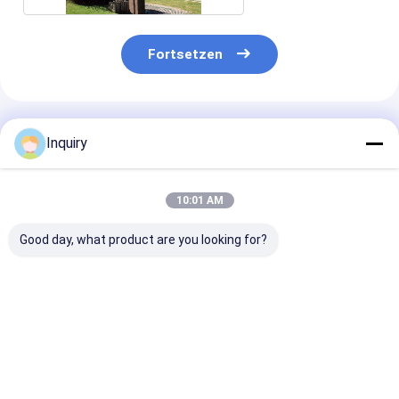
Fortsetzen
Empfohlene Produkte
Inquiry
10:01 AM
Good day, what product are you looking for?
Steuert Fertighaus-
Günstiges
Heißer Verkau
Stahlrahmen-
Fertighaus
Garten Studio 
Fertighaus Eco
Leichtstahlbauweise
Stahl Fertigha
leichte moderne
Fertighaus für Dubai
Luxus Oma Wo
modulare Häuser
Bestpreis
Bestpreis
Bestprei
automatisch an