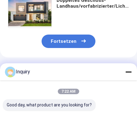
Doppeltes Geschoss-
Landhaus/vorfabrizierter/Licht-
Messgerät-Stahl/kaltes -
gebildeter Stahl
Fortsetzen
Empfohlene Produkte
Inquiry
7:22 AM
Good day, what product are you looking for?
Steuert Fertighaus-
Günstiges
Heißer Verkau
Stahlrahmen-
Fertighaus
Garten Studio 