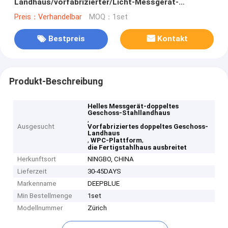
Landhaus/vorfabrizierter/Licht-Messgerät-
Stahl/kaltes - gebildeter Stahl
Preis：Verhandelbar
MOQ：1set
Bestpreis
Kontakt
Produkt-Beschreibung
Helles Messgerät-doppeltes
Geschoss-Stahllandhaus
,
Ausgesucht
Vorfabriziertes doppeltes Geschoss-
Landhaus
,
,
WPC-Plattform
die Fertigstahlhaus ausbreitet
Herkunftsort
NINGBO, CHINA
Lieferzeit
30-45DAYS
Markenname
DEEPBLUE
Min Bestellmenge
1set
Modellnummer
Zürich