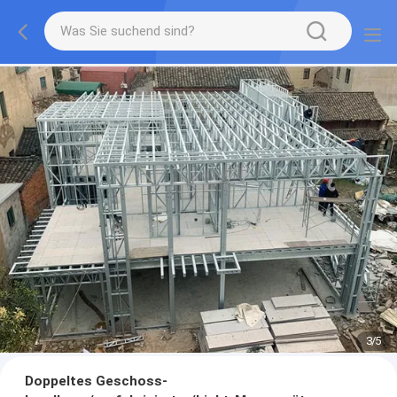
3
/
5
Doppeltes Geschoss-