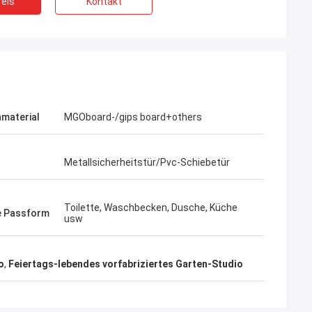
eis
Kontakt
material
MGOboard-/gips board+others
Metallsicherheitstür/Pvc-Schiebetür
Toilette, Waschbecken, Dusche, Küche
e Passform
usw
Bob
o
,
Feiertags-lebendes vorfabriziertes Garten-Studio
Ein was für wunderbares Team, ich
 sehr ernst und
glücklich bin, zu sein, sind Partner und ich
ich ihnen.
auch glücklich, Freunde in die Leben zu