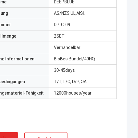
ame
DEEPBLUE
erung
AS/NZS,UL,AISI,
ummer
DP-G-09
ellmenge
2SET
Verhandelbar
ng Informationen
Bloßes Bündel/40HQ
30-45days
bedingungen
T/T, L/C, D/P, OA
gsmaterial-Fähigkeit
12000houses/year