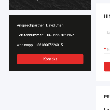
suchen
werden
HI
Ansprechpartner :
David Chen
Telefonnummer :
+86-19957023962
whatsapp :
+8618067226015
Kontakt
PR