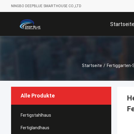
NINGBO DEEPBLUE SMARTHOUSE CO.,LTD
Startseit
Startseite
/
Fertiggarten-
Alle Produkte
He
Fe
Fertigstahlhaus
Fertiglandhaus