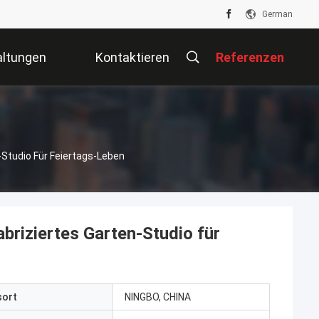
German
altungen
Kontaktieren
Referenzen
Sie Uns
-Studio Für Feiertags-Leben
briziertes Garten-Studio für
sort
NINGBO, CHINA