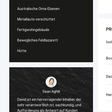
Australische Oma-Ebenen
Metallauto verschüttet
PR
Fertigwohngebäude
Bewegliches Feldlazarett
Iso
Hütte
Bo
Da
Sean Aghili
Her
Ich em
David ist ein hervorragender Inhaber, der
tiefem
sehr verantwortlich ist, sachkundig, und
die na
Aufforderung als Antwort auf Kunden.