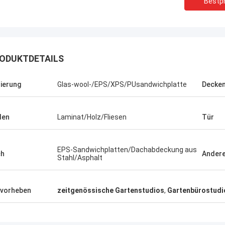
Bestpr
ODUKTDETAILS
lierung
Glas-wool-/EPS/XPS/PUsandwichplatte
Decken
den
Laminat/Holz/Fliesen
Tür
EPS-Sandwichplatten/Dachabdeckung aus
ch
Ander
Stahl/Asphalt
Michael Cairns
Gary
vorheben
zeitgenössische Gartenstudios
,
Gartenbürostudi
pfehle in hohem Grade David von
 blauem Smarthouse für die Leute,
Deepblues Teamwork ist
ch Stahlbauunterkunftlösungen
verantwortlich, vertraue 