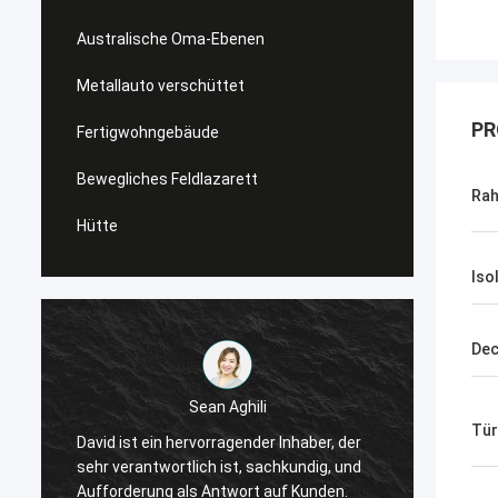
Australische Oma-Ebenen
Metallauto verschüttet
PR
Fertigwohngebäude
Bewegliches Feldlazarett
Rah
Hütte
Iso
Dec
Sean Aghili
Ich em
Tür
David ist ein hervorragender Inhaber, der
tiefem
sehr verantwortlich ist, sachkundig, und
die na
Aufforderung als Antwort auf Kunden.