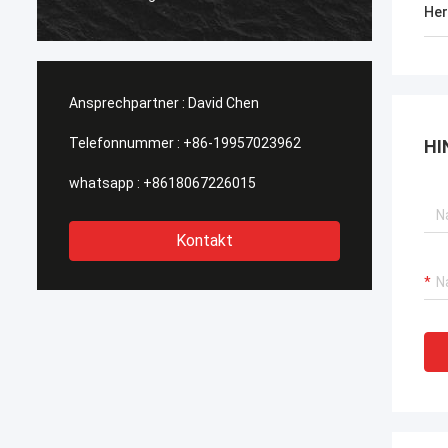
suchen
Her
werden
Ansprechpartner :
David Chen
Telefonnummer :
+86-19957023962
HI
whatsapp :
+8618067226015
Kontakt