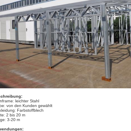
chreibung:
nframe: leichter Stahl
be: von den Kunden gewählt
kleidung: Farbstoffblech
ite: 2 bis 20 m
ge: 3-20 m
wendungen: