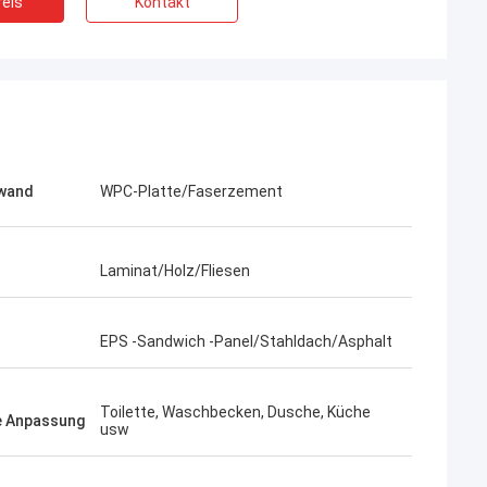
eis
Kontakt
wand
WPC-Platte/Faserzement
Laminat/Holz/Fliesen
EPS -Sandwich -Panel/Stahldach/Asphalt
Bob
Toilette, Waschbecken, Dusche, Küche
Ein was für wunderbares Team, ich
e Anpassung
usw
 sehr ernst und
glücklich bin, zu sein, sind Partner und ich
ich ihnen.
auch glücklich, Freunde in die Leben zu