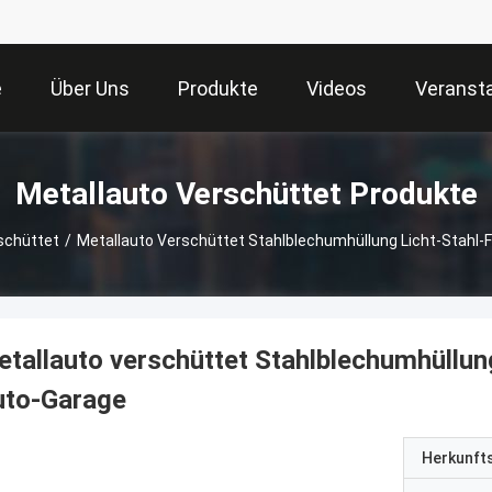
e
Über Uns
Produkte
Videos
Veranst
Metallauto Verschüttet Produkte
schüttet
/
Metallauto Verschüttet Stahlblechumhüllung Licht-Stahl-
tallauto verschüttet Stahlblechumhüllun
uto-Garage
Herkunft