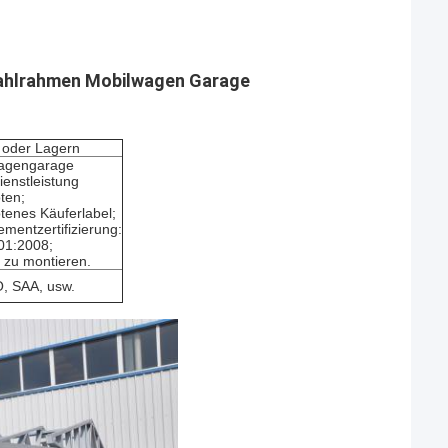
tahlrahmen Mobilwagen Garage
 oder Lagern
agengarage
enstleistung
ten;
tenes Käuferlabel;
mentzertifizierung:
01:2008;
 zu montieren.
O, SAA, usw.