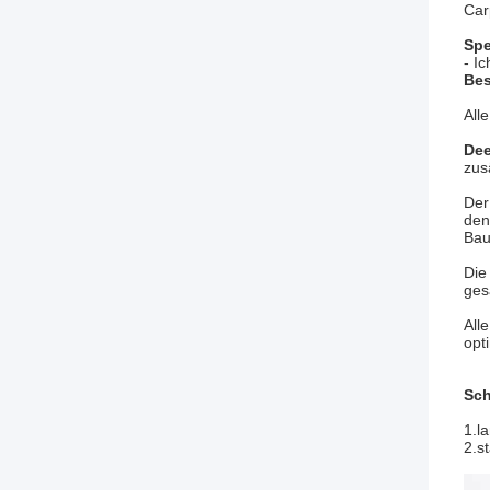
Car
Spe
- Ic
Bes
All
Dee
zus
Der
den
Bau
Die
ges
All
opt
Sch
1.l
2.s