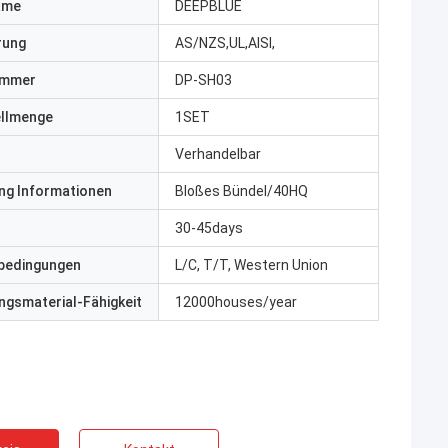
ame
DEEPBLUE
erung
AS/NZS,UL,AISI,
ummer
DP-SH03
ellmenge
1SET
Verhandelbar
ng Informationen
Bloßes Bündel/40HQ
30-45days
bedingungen
L/C, T/T, Western Union
gsmaterial-Fähigkeit
12000houses/year