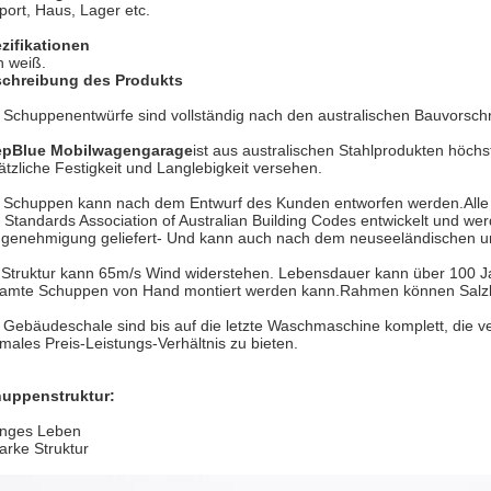
port, Haus, Lager etc.
zifikationen
h weiß.
chreibung des Produkts
e Schuppenentwürfe sind vollständig nach den australischen Bauvorschri
pBlue Mobilwagengarage
ist aus australischen Stahlprodukten höchst
ätzliche Festigkeit und Langlebigkeit versehen.
 Schuppen kann nach dem Entwurf des Kunden entworfen werden.Alle S
 Standards Association of Australian Building Codes entwickelt und w
genehmigung geliefert- Und kann auch nach dem neuseeländischen un
 Struktur kann 65m/s Wind widerstehen. Lebensdauer kann über 100 Jahr
amte Schuppen von Hand montiert werden kann.Rahmen können Salzlu
e Gebäudeschale sind bis auf die letzte Waschmaschine komplett, die 
imales Preis-Leistungs-Verhältnis zu bieten.
uppenstruktur:
anges Leben
tarke Struktur