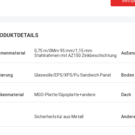
Bestpr
ODUKTDETAILS
0,75 m/0Mm 95 mm/1,15 mm
menmaterial
Außen
Stahlrahmen mit AZ150 Zinkbeschichtung
lierung
Glaswolle/EPS/XPS/Pu Sandwich Panel
Boden
kenmaterial
MGO-Platte/Gipsplatte+andere
Dach
Michael Cairns
Gary
pfehle in hohem Grade David von
Sicherheitstür aus Metall
Ander
 blauem Smarthouse für die Leute,
Deepblues Teamwork ist
ch Stahlbauunterkunftlösungen
verantwortlich, vertraue 