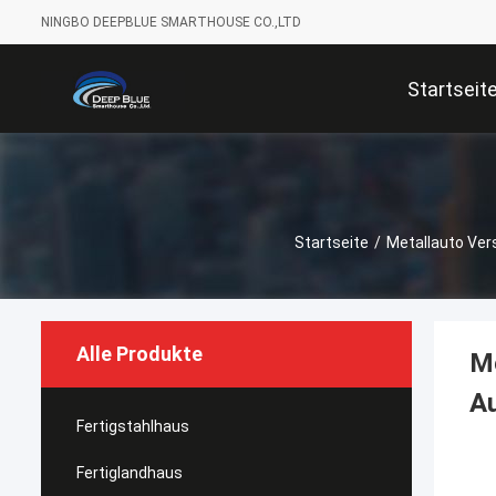
NINGBO DEEPBLUE SMARTHOUSE CO.,LTD
Startseit
Startseite
/
Metallauto Ver
Alle Produkte
Me
A
Fertigstahlhaus
Fertiglandhaus