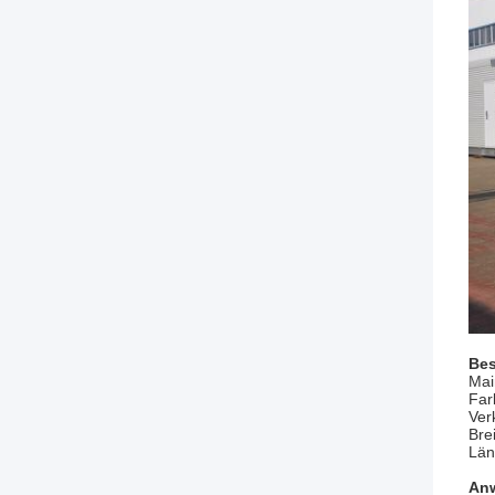
Bes
Mai
Far
Ver
Bre
Län
An