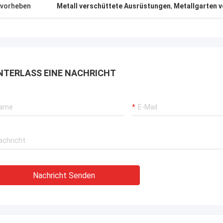
, die überall in der Welt versendet
vorheben
Metall verschüttete Ausrüstungen
,
Metallgarten v
 können.
NTERLASS EINE NACHRICHT
Nachricht Senden