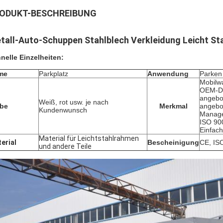
ODUKT-BESCHREIBUNG
tall-Auto-Schuppen Stahlblech Verkleidung Leicht S
nelle Einzelheiten:
me
Parkplatz
Anwendung
Parken
Mobilw
OEM-Di
angebo
Weiß, rot usw. je nach
rbe
Merkmal
angebo
Kundenwunsch
Manage
ISO 90
Einfach
Material für Leichtstahlrahmen
erial
Bescheinigung
CE, IS
und andere Teile