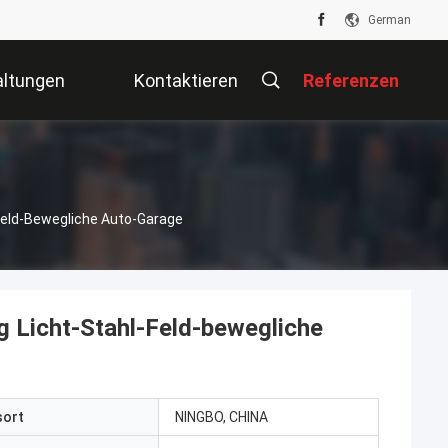
German
altungen
Kontaktieren
Referenzen
Sie Uns
Feld-Bewegliche Auto-Garage
g Licht-Stahl-Feld-bewegliche
sort
NINGBO, CHINA