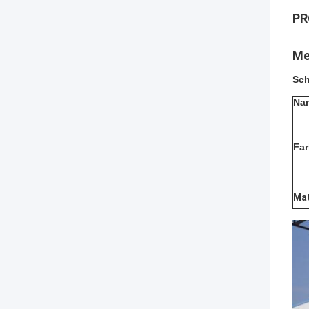
PR
Me
Sch
Na
Fa
Mat