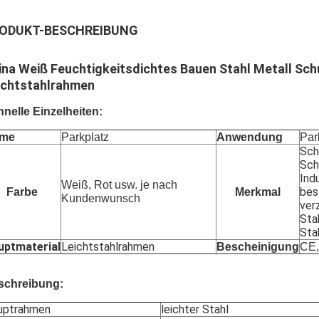
ODUKT-BESCHREIBUNG
ina Weiß Feuchtigkeitsdichtes Bauen Stahl Metall Sc
ichtstahlrahmen
nelle Einzelheiten:
me
Parkplatz
Anwendung
Par
Sch
Sch
Ind
Weiß, Rot usw. je nach
bes
Farbe
Merkmal
Kundenwunsch
ver
Sta
Sta
uptmaterial
Leichtstahlrahmen
Bescheinigung
CE,
schreibung:
uptrahmen
leichter Stahl