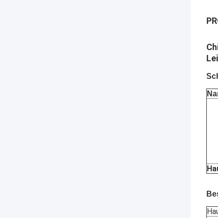
PR
Ch
Le
Sch
Na
Ha
Be
Ha