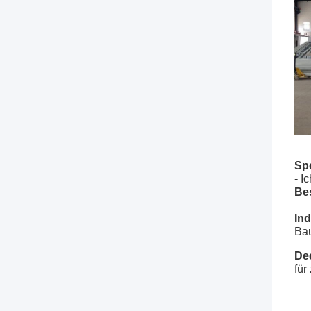
Spe
- I
Be
Ind
Bau
De
für