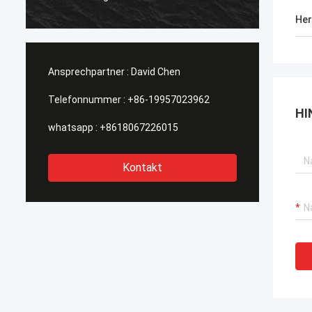
suchen
werden
Her
Ansprechpartner :
David Chen
Telefonnummer :
+86-19957023962
HI
whatsapp :
+8618067226015
Kontakt