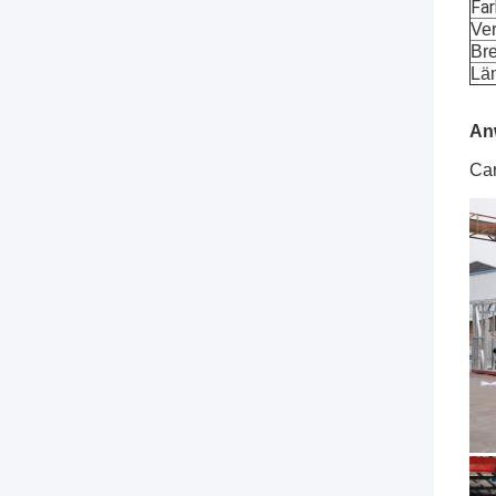
Fa
Ve
Bre
Lä
An
Car