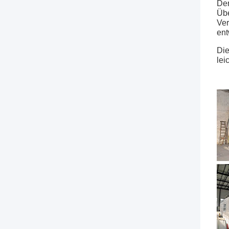
Der
Übe
Ver
ent
Die
lei