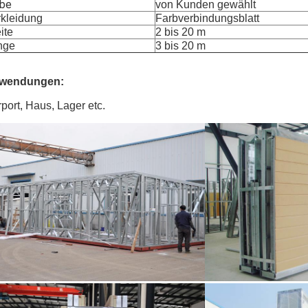
rbe
von Kunden gewählt
rkleidung
Farbverbindungsblatt
ite
2 bis 20 m
nge
3 bis 20 m
wendungen:
port, Haus, Lager etc.