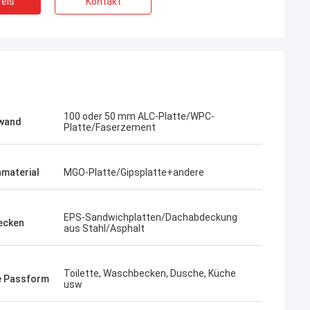
eis
Kontakt
100 oder 50 mm ALC-Platte/WPC-
wand
Platte/Faserzement
material
MGO-Platte/Gipsplatte+andere
EPS-Sandwichplatten/Dachabdeckung
ecken
aus Stahl/Asphalt
Bob
Ein was für wunderbares Team, ich
Toilette, Waschbecken, Dusche, Küche
e Passform
 sehr ernst und
glücklich bin, zu sein, sind Partner und ich
usw
ich ihnen.
auch glücklich, Freunde in die Leben zu