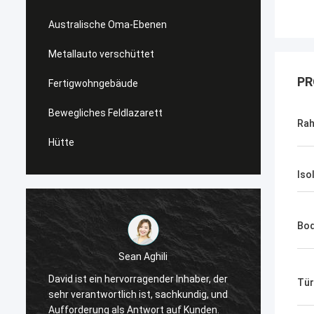
Australische Oma-Ebenen
Metallauto verschüttet
PR
Fertigwohngebäude
Bewegliches Feldlazarett
Rah
Hütte
Iso
Bo
Sean Aghili
Ich em
David ist ein hervorragender Inhaber, der
Tür
tiefem
sehr verantwortlich ist, sachkundig, und
die na
Aufforderung als Antwort auf Kunden.