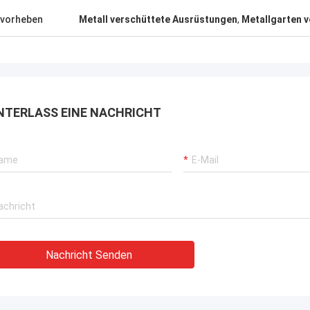
, die überall in der Welt versendet
 können.
vorheben
Metall verschüttete Ausrüstungen
,
Metallgarten v
NTERLASS EINE NACHRICHT
Nachricht Senden