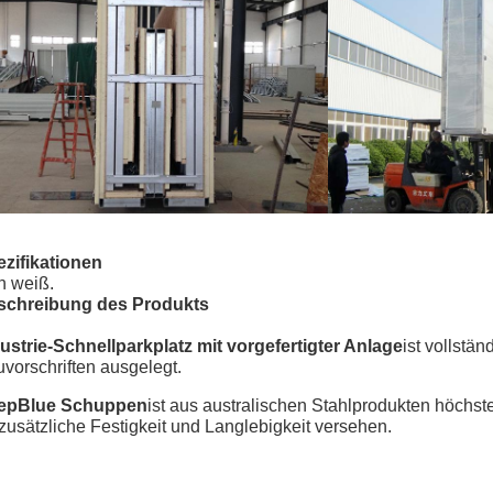
zifikationen
ch weiß.
schreibung des Produkts
ustrie-Schnellparkplatz mit vorgefertigter Anlage
ist vollstä
vorschriften ausgelegt.
epBlue Schuppen
ist aus australischen Stahlprodukten höchste
 zusätzliche Festigkeit und Langlebigkeit versehen.