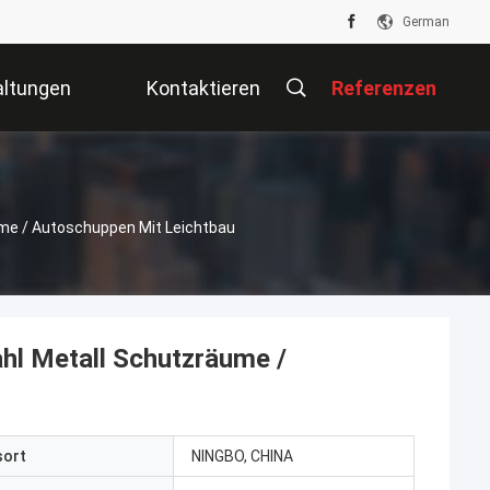
German
altungen
Kontaktieren
Referenzen
Sie Uns
ume / Autoschuppen Mit Leichtbau
hl Metall Schutzräume /
sort
NINGBO, CHINA