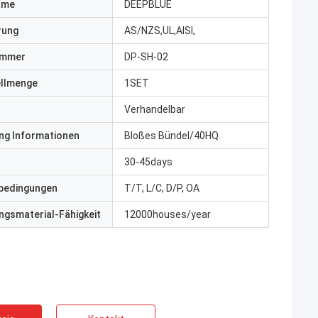
ame
DEEPBLUE
erung
AS/NZS,UL,AISI,
ummer
DP-SH-02
ellmenge
1SET
Verhandelbar
ng Informationen
Bloßes Bündel/40HQ
30-45days
bedingungen
T/T, L/C, D/P, OA
gsmaterial-Fähigkeit
12000houses/year