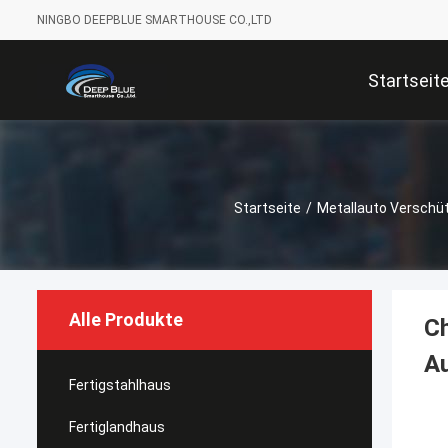
NINGBO DEEPBLUE SMARTHOUSE CO.,LTD
Startseit
Startseite
/
Metallauto Verschü
Alle Produkte
Ch
Au
Fertigstahlhaus
Fertiglandhaus