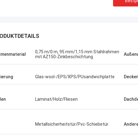
Bestpr
ODUKTDETAILS
0,75 m/0 m, 95 mm/1,15 mm Stahlrahmen
menmaterial
Außen
mit AZ150-Zinkbeschichtung
lierung
Glas-wool-/EPS/XPS/PUsandwichplatte
Decken
den
Laminat/Holz/Fliesen
Dachd
Michael Cairns
Gary
pfehle in hohem Grade David von
Metallsicherheitstür/Pvc-Schiebetür
Ander
 blauem Smarthouse für die Leute,
Deepblues Teamwork ist
ch Stahlbauunterkunftlösungen
verantwortlich, vertraue 