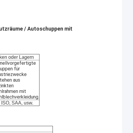
hutzräume / Autoschuppen mit
ken oder Lagern
nellvorgefertigte
uppen für
ustriezwecke
tehen aus
zinkten
hlrahmen mit
hlblechverkleidung.
 ISO, SAA, usw.