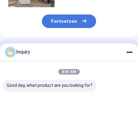
Australien Standard
Fortsetzen
Empfohlene Produkte
Inquiry
8:01 AM
Good day, what product are you looking for?
NS/AS
Vorgefertigte
Schnelle Insta
Vorgefertigtes
Metall-Auto-
kundenspezifi
Stahlhaus-Villa mit
Schuppen,
Leichtstahlra
Leichtstahlrahmenhaus-
Parkplatz-
Vorgefertigter
Kits
Schuppen,
Lager/Fabrik/
Bestpreis
Bestpreis
Bestprei
Vorgefertigte
Garten-Schuppen