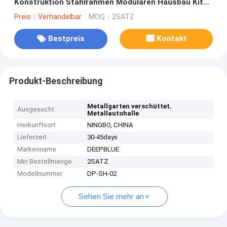
Konstruktion Stahlrahmen Modularen Hausbau Kits
In Australien Standard
Preis：Verhandelbar
MOQ：2SATZ
Bestpreis
Kontakt
Produkt-Beschreibung
,
Metallgarten verschüttet
Ausgesucht
Metallautohalle
Herkunftsort
NINGBO, CHINA
Lieferzeit
30-45days
Markenname
DEEPBLUE
Min Bestellmenge
2SATZ
Modellnummer
DP-SH-02
Sehen Sie mehr an