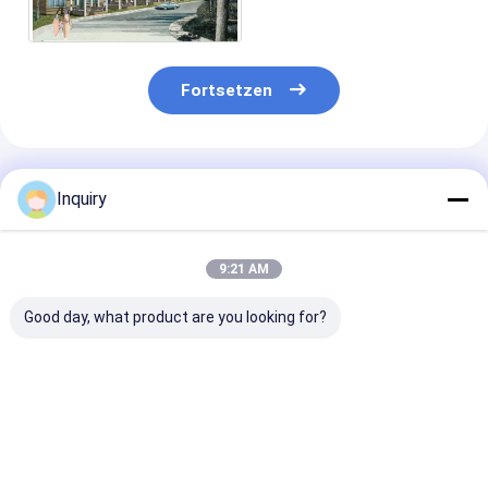
AS/NZS/USA
Fortsetzen
Empfohlene Produkte
Inquiry
9:21 AM
Good day, what product are you looking for?
Steuert Fertighaus-
Günstiges
Heißer Verkau
Stahlrahmen-
Fertighaus
Garten Studio 
Fertighaus Eco
Leichtstahlbauweise
Stahl Fertigha
leichte moderne
Fertighaus für Dubai
Luxus Oma Wo
modulare Häuser
Bestpreis
Bestpreis
Bestprei
automatisch an