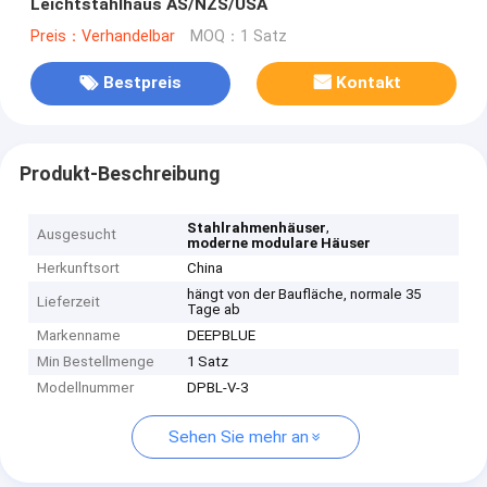
Leichtstahlhaus AS/NZS/USA
Preis：Verhandelbar
MOQ：1 Satz
Bestpreis
Kontakt
Produkt-Beschreibung
,
Stahlrahmenhäuser
Ausgesucht
moderne modulare Häuser
Herkunftsort
China
hängt von der Baufläche, normale 35
Lieferzeit
Tage ab
Markenname
DEEPBLUE
Min Bestellmenge
1 Satz
Modellnummer
DPBL-V-3
Sehen Sie mehr an