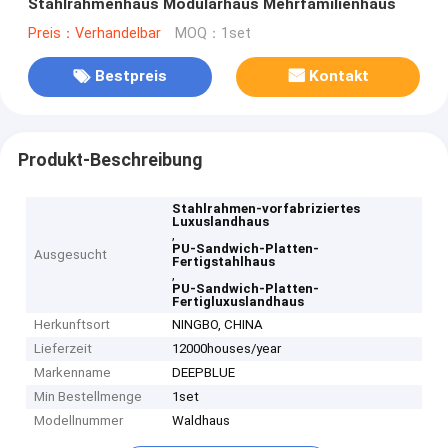
Stahlrahmenhaus Modularhaus Mehrfamilienhaus
Preis：Verhandelbar
MOQ：1set
Bestpreis
Kontakt
Produkt-Beschreibung
Stahlrahmen-vorfabriziertes
Luxuslandhaus
,
PU-Sandwich-Platten-
Ausgesucht
Fertigstahlhaus
,
PU-Sandwich-Platten-
Fertigluxuslandhaus
Herkunftsort
NINGBO, CHINA
Lieferzeit
12000houses/year
Markenname
DEEPBLUE
Min Bestellmenge
1set
Modellnummer
Waldhaus