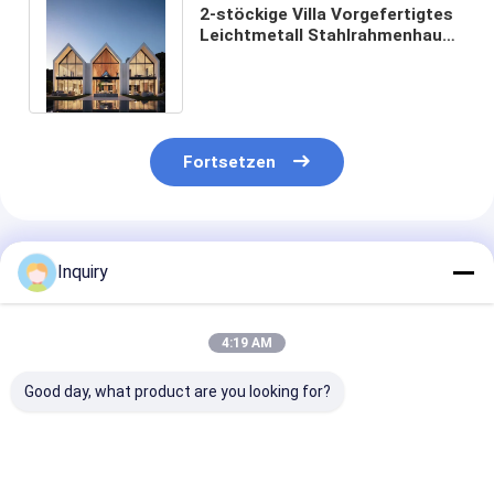
2-stöckige Villa Vorgefertigtes
Leichtmetall Stahlrahmenhaus
Modularhaus Mehrfamilienhaus
Fortsetzen
Empfohlene Produkte
Inquiry
4:19 AM
Good day, what product are you looking for?
Steuert Fertighaus-
Günstiges
Heißer Verkau
Stahlrahmen-
Fertighaus
Garten Studio 