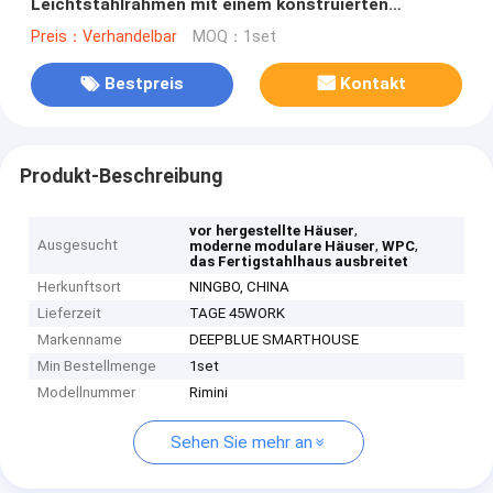
Leichtstahlrahmen mit einem konstruierten
Rahmensystem
Preis：Verhandelbar
MOQ：1set
Bestpreis
Kontakt
Produkt-Beschreibung
,
vor hergestellte Häuser
Ausgesucht
,
,
moderne modulare Häuser
WPC
das Fertigstahlhaus ausbreitet
Herkunftsort
NINGBO, CHINA
Lieferzeit
TAGE 45WORK
Markenname
DEEPBLUE SMARTHOUSE
Min Bestellmenge
1set
Modellnummer
Rimini
Sehen Sie mehr an