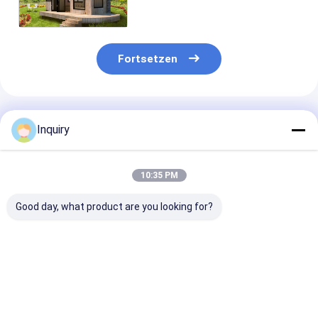
konstruierten Rahmensystem
Fortsetzen
Empfohlene Produkte
Inquiry
10:35 PM
Good day, what product are you looking for?
Steuert Fertighaus-
Günstiges
Heißer Verkau
Stahlrahmen-
Fertighaus
Garten Studio 
Fertighaus Eco
Leichtstahlbauweise
Stahl Fertigha
leichte moderne
Fertighaus für Dubai
Luxus Oma Wo
modulare Häuser
Bestpreis
Bestpreis
Bestprei
automatisch an