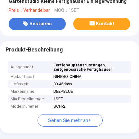
Gartenstudio Kleine Fertighäuser Einliegerwohnung
Preis：Verhandelbar
MOQ：1SET
Bestpreis
Kontakt
Produkt-Beschreibung
,
Fertighauptausrüstungen
Ausgesucht
zeitgenössische Fertighäuser
Herkunftsort
NINGBO, CHINA
Lieferzeit
30-45days
Markenname
DEEPBLUE
Min Bestellmenge
1SET
Modellnummer
SCH-2
Sehen Sie mehr an