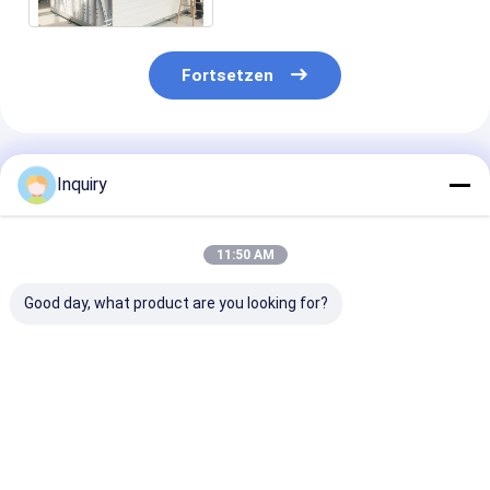
Einliegerwohnung
Fortsetzen
Empfohlene Produkte
Inquiry
11:50 AM
Good day, what product are you looking for?
Prefab Haus
Europäische
Vorgefertigte
Bungalow mit
Luxusvorgefertigte
Bungalow-Häu
leichten
Stahlrahmenhäuser
aus Leichtstah
Stahlrahmen
Vorgefertigtes Haus
Einfamilienw
Modular Office &
für Bungalow-
Bestpreis
Bestpreis
Bestprei
Cabin Lösungen
Projekt