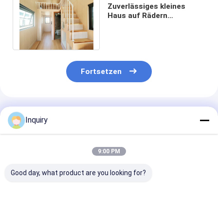
Zuverlässiges kleines
Haus auf Rädern
erschwinglich hochwertig
und schnell geliefert
Fortsetzen
Empfohlene Produkte
Inquiry
9:00 PM
Good day, what product are you looking for?
Kompaktes
Moduläres
Australien St
Modularhaus
Vorgefertigtes Haus
Best China