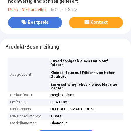
hochwertig und schnell geliefert
Preis：Verhandelbar
MOQ：1 Satz
Bestpreis
Kontakt
Produkt-Beschreibung
Zuverlässiges kleines Haus auf
Rädern
,
Kleines Haus auf Rädern von hoher
Ausgesucht
Qualität
,
Ein erschwingliches kleines Haus auf
Rädern
Herkunftsort
Ningbo, China
Lieferzeit
30-40 Tage
Markenname
DEEPBLUE SMARTHOUSE
Min Bestellmenge
1 Satz
Modellnummer
Shangri-la