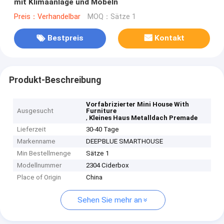
mit Klimaanlage und Möbeln
Preis：Verhandelbar
MOQ：Sätze 1
Bestpreis
Kontakt
Produkt-Beschreibung
Vorfabrizierter Mini House With
Ausgesucht
Furniture
,
Kleines Haus Metalldach Premade
Lieferzeit
30-40 Tage
Markenname
DEEPBLUE SMARTHOUSE
Min Bestellmenge
Sätze 1
Modellnummer
2304 Ciderbox
Place of Origin
China
Sehen Sie mehr an