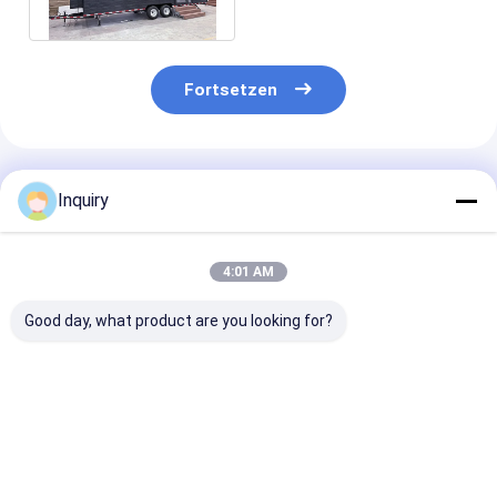
Klimaanlage und Möbeln
Fortsetzen
Empfohlene Produkte
Inquiry
4:01 AM
Good day, what product are you looking for?
Kompaktes
Moduläres
Australien St
Modularhaus
Vorgefertigtes Haus
Best China
Vorgefertigtes
Kleine Häuser auf
Vorgefertigte
kleines Haus auf
Rädern zum Mieten
Kleines Haus a
Rädern für das
Leichtgewicht
Rädern bereit
Bestpreis
Bestpreis
Bestprei
mobile Leben in den
Stahlrahmen
Versand