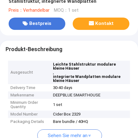
Stahlstruktur, integrierte Wandplatten
Preis：Verhandelbar
MOQ：1 set
Bestpreis
Kontakt
Produkt-Beschreibung
Leichte Stahlstruktur modulare
kleine Häuser
Ausgesucht
,
integrierte Wandplatten modulare
kleine Häuser
Delivery Time
30-40 days
Markenname
DEEPBLUE SMARTHOUSE
Minimum Order
1 set
Quantity
Model Number
Cider Box 2329
Packaging Details
Bare bundle / 40HQ
Sehen Sie mehr an