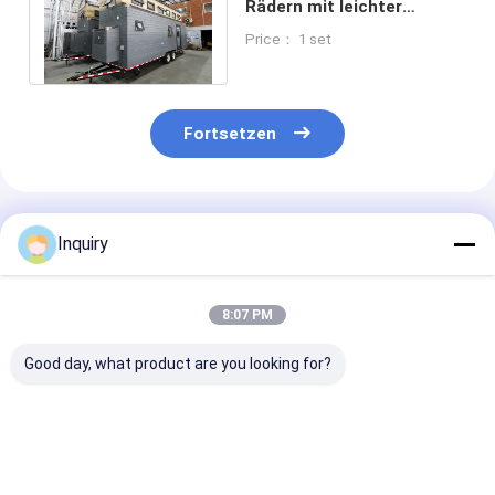
Rädern mit leichter
Stahlstruktur, integrierte
Price： 1 set
Wandplatten
Fortsetzen
Empfohlene Produkte
Inquiry
8:07 PM
Good day, what product are you looking for?
Kompaktes
Moduläres
Australien St
Modularhaus
Vorgefertigtes Haus
Best China
Vorgefertigtes
Kleine Häuser auf
Vorgefertigte