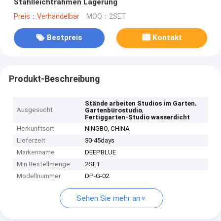
Stahlleichtrahmen Lagerung
Preis：Verhandelbar
MOQ：2SET
Bestpreis
Kontakt
Produkt-Beschreibung
,
Stände arbeiten Studios im Garten
Ausgesucht
,
Gartenbürostudio
Fertiggarten-Studio wasserdicht
Herkunftsort
NINGBO, CHINA
Lieferzeit
30-45days
Markenname
DEEPBLUE
Min Bestellmenge
2SET
Modellnummer
DP-G-02
Sehen Sie mehr an