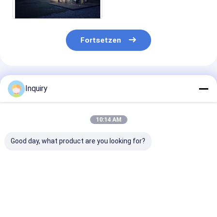
Lagerung
Fortsetzen
Empfohlene Produkte
Inquiry
10:14 AM
Good day, what product are you looking for?
1. Günstiges Fertig-
Freizeit fabrizierte
Maßgeschneid
Geodome-Haus –
helle schnelle
Design, ISO90
Green Garden Studio
Stahlgestalt-kleines
zertifizierter 
Dome zu verkaufen
Haus für Feiertag
Holzbungalow
vor
Luxus-Blockh
Bestpreis
Bestpreis
Bestprei