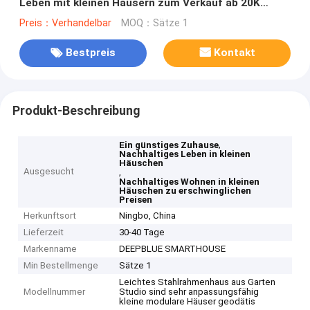
Leben mit kleinen Häusern zum Verkauf ab 20K
Dollar
Preis：Verhandelbar
MOQ：Sätze 1
Bestpreis
Kontakt
Produkt-Beschreibung
,
Ein günstiges Zuhause
Nachhaltiges Leben in kleinen
Häuschen
Ausgesucht
,
Nachhaltiges Wohnen in kleinen
Häuschen zu erschwinglichen
Preisen
Herkunftsort
Ningbo, China
Lieferzeit
30-40 Tage
Markenname
DEEPBLUE SMARTHOUSE
Min Bestellmenge
Sätze 1
Leichtes Stahlrahmenhaus aus Garten
Modellnummer
Studio sind sehr anpassungsfähig
kleine modulare Häuser geodätis