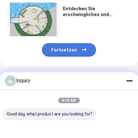
Entdecken Sie
erschwingliches und
nachhaltiges Leben mit
kleinen Häusern zum Verkauf
ab 20K Dollar
Fortsetzen
Empfohlene Produkte
Inquiry
6:10 AM
Good day, what product are you looking for?
Vorgefertigter
Billiges, leichtes,
Kleines modul