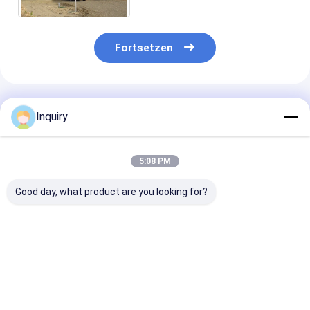
Fortsetzen
Empfohlene Produkte
Inquiry
5:08 PM
Good day, what product are you looking for?
US/NZ Fertighäuser
Fertighäuser nach
2-stöckiges
aus leichtem
australischen
Fertigwohnhau
Stahlrahmen,
Standards –
Vereinigten
windbeständig, für
Individuelle
Königreich –
Einfamilienhäuser
Bausatzhäuser &
Modulares Wo
Bestpreis
Bestpreis
Bestprei
Fertighäuser
mit
Leichtstahlra