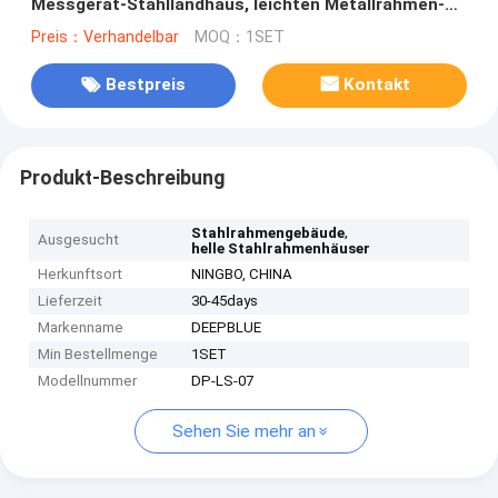
Messgerät-Stahllandhaus, leichten Metallrahmen-
Häusern
Preis：Verhandelbar
MOQ：1SET
Bestpreis
Kontakt
Produkt-Beschreibung
,
Stahlrahmengebäude
Ausgesucht
helle Stahlrahmenhäuser
Herkunftsort
NINGBO, CHINA
Lieferzeit
30-45days
Markenname
DEEPBLUE
Min Bestellmenge
1SET
Modellnummer
DP-LS-07
Sehen Sie mehr an