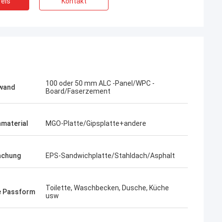
eis
Kontakt
100 oder 50 mm ALC -Panel/WPC -
wand
Board/Faserzement
material
MGO-Platte/Gipsplatte+andere
achung
EPS-Sandwichplatte/Stahldach/Asphalt
Bob
Toilette, Waschbecken, Dusche, Küche
Ein was für wunderbares Team, ich
e Passform
usw
 sehr ernst und
glücklich bin, zu sein, sind Partner und ich
ich ihnen.
auch glücklich, Freunde in die Leben zu