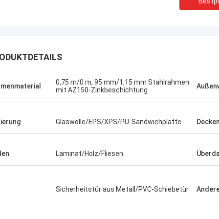
Bestpr
ODUKTDETAILS
0,75 m/0 m, 95 mm/1,15 mm Stahlrahmen
menmaterial
Außen
mit AZ150-Zinkbeschichtung
lierung
Glaswolle/EPS/XPS/PU-Sandwichplatte
Decken
den
Laminat/Holz/Fliesen
Überd
Michael Cairns
Gary
pfehle in hohem Grade David von
Sicherheitstür aus Metall/PVC-Schiebetür
Ander
 blauem Smarthouse für die Leute,
Deepblues Teamwork ist
ch Stahlbauunterkunftlösungen
verantwortlich, vertraue 