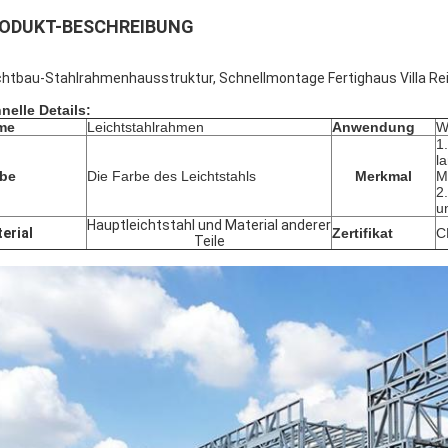
ODUKT-BESCHREIBUNG
chtbau-Stahlrahmenhausstruktur, Schnellmontage Fertighaus Villa R
nelle Details:
me
Leichtstahlrahmen
Anwendung
W
1
l
rbe
Die Farbe des Leichtstahls
Merkmal
M
2
u
Hauptleichtstahl und Material anderer
erial
Zertifikat
C
Teile