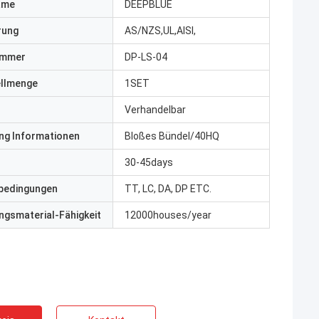
ame
DEEPBLUE
erung
AS/NZS,UL,AISI,
ummer
DP-LS-04
ellmenge
1SET
Verhandelbar
ng Informationen
Bloßes Bündel/40HQ
30-45days
bedingungen
TT, LC, DA, DP ETC.
gsmaterial-Fähigkeit
12000houses/year