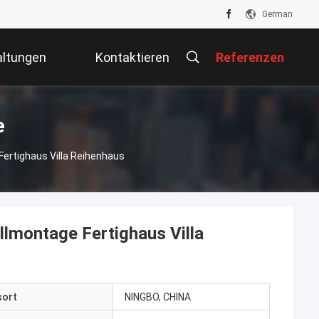
German
altungen
Kontaktieren
Referenzen
Sie Uns
e
ertighaus Villa Reihenhaus
lmontage Fertighaus Villa
sort
NINGBO, CHINA