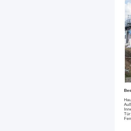
Bes
Hau
Auß
Inn
Tür
Fen