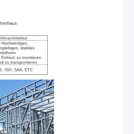
eihenhaus
ohnarchitektur
. Hochwertiges,
anglebiges, stabiles
obilheim
. Einfach zu montieren
nd zu transportieren
E, ISO, SAA, ETC