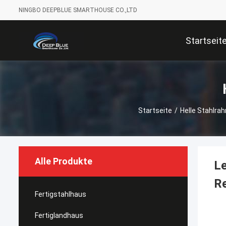
NINGBO DEEPBLUE SMARTHOUSE CO.,LTD
Startseit
Startseite
/
Helle Stahlr
Alle Produkte
Le
R
Fertigstahlhaus
Fertiglandhaus