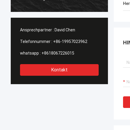
suchen
Her
werden
Ansprechpartner :
David Chen
Telefonnummer :
+86-19957023962
HI
whatsapp :
+8618067226015
Kontakt