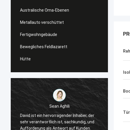
Australische Oma-Ebenen
Metallauto verschüttet
PR
Fertigwohngebäude
Bewegliches Feldlazarett
Rah
Hütte
Iso
Bo
Sean Aghili
Ich em
Tür
David ist ein hervorragender Inhaber, der
tiefem
sehr verantwortlich ist, sachkundig, und
die na
Aufforderung als Antwort auf Kunden.