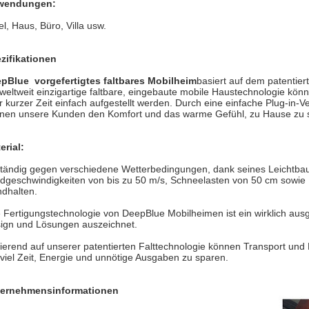
wendungen:
el, Haus, Büro, Villa usw.
zifikationen
pBlue vorgefertigtes faltbares Mobilheim
basiert auf dem patenti
 weltweit einzigartige faltbare, eingebaute mobile Haustechnologie kö
r kurzer Zeit einfach aufgestellt werden. Durch eine einfache Plug-in
nen unsere Kunden den Komfort und das warme Gefühl, zu Hause zu s
erial:
tändig gegen verschiedene Wetterbedingungen, dank seines Leichtb
dgeschwindigkeiten von bis zu 50 m/s, Schneelasten von 50 cm sowie 
ndhalten.
 Fertigungstechnologie von DeepBlue Mobilheimen ist ein wirklich ausger
ign und Lösungen auszeichnet.
ierend auf unserer patentierten Falttechnologie können Transport un
viel Zeit, Energie und unnötige Ausgaben zu sparen.
ernehmensinformationen