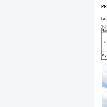
PR
Lei
Sch
Na
Fa
Mat