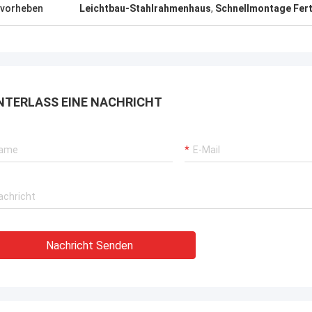
, die überall in der Welt versendet
vorheben
Leichtbau-Stahlrahmenhaus
,
Schnellmontage Ferti
 können.
NTERLASS EINE NACHRICHT
Nachricht Senden