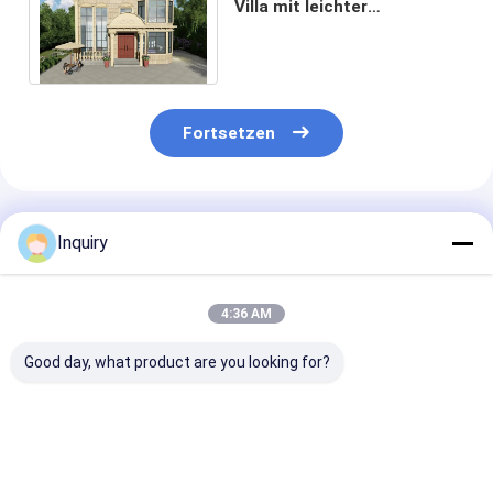
Villa mit leichter
Stahlrahmen-Fertighaus-
Villen mit 5 Schlafzimmern
Fortsetzen
Empfohlene Produkte
Inquiry
4:36 AM
Good day, what product are you looking for?
Moderne Prefab
ICC-ES-zertifiziertes
Ausländische
Panellierte Heimkits
Luxus-Fertighaus
Standard-Glas
Modulare Häuser
mit zwei
Fenster-Metal