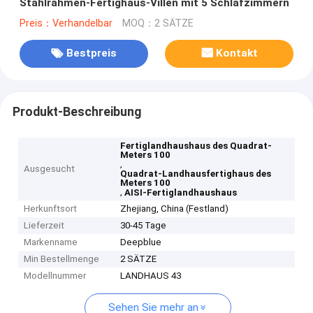
Stahlrahmen-Fertighaus-Villen mit 5 Schlafzimmern
Preis：Verhandelbar
MOQ：2 SÄTZE
Bestpreis
Kontakt
Produkt-Beschreibung
Fertiglandhaushaus des Quadrat-
Meters 100
,
Ausgesucht
Quadrat-Landhausfertighaus des
Meters 100
,
AISI-Fertiglandhaushaus
Herkunftsort
Zhejiang, China (Festland)
Lieferzeit
30-45 Tage
Markenname
Deepblue
Min Bestellmenge
2 SÄTZE
Modellnummer
LANDHAUS 43
Sehen Sie mehr an