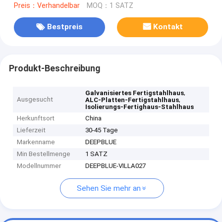
Preis：Verhandelbar
MOQ：1 SATZ
Bestpreis
Kontakt
Produkt-Beschreibung
,
Galvanisiertes Fertigstahlhaus
Ausgesucht
,
ALC-Platten-Fertigstahlhaus
Isolierungs-Fertighaus-Stahlhaus
Herkunftsort
China
Lieferzeit
30-45 Tage
Markenname
DEEPBLUE
Min Bestellmenge
1 SATZ
Modellnummer
DEEPBLUE-VILLA027
Sehen Sie mehr an