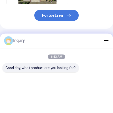
Fortsetzen
Empfohlene Produkte
Inquiry
6:43 AM
Good day, what product are you looking for?
Steuert Fertighaus-
Günstiges
Heißer Verkau
Stahlrahmen-
Fertighaus
Garten Studio 
Fertighaus Eco
Leichtstahlbauweise
Stahl Fertigha
leichte moderne
Fertighaus für Dubai
Luxus Oma Wo
modulare Häuser
Bestpreis
Bestpreis
Bestprei
automatisch an