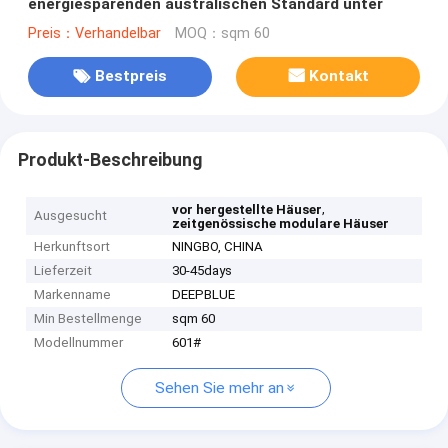
energiesparenden australischen Standard unter
Preis：Verhandelbar
MOQ：sqm 60
Bestpreis
Kontakt
Produkt-Beschreibung
,
vor hergestellte Häuser
Ausgesucht
zeitgenössische modulare Häuser
Herkunftsort
NINGBO, CHINA
Lieferzeit
30-45days
Markenname
DEEPBLUE
Min Bestellmenge
sqm 60
Modellnummer
601#
Sehen Sie mehr an