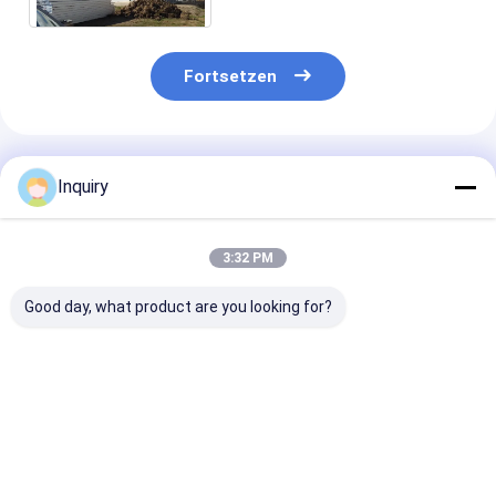
unter
Fortsetzen
Empfohlene Produkte
Inquiry
3:32 PM
Good day, what product are you looking for?
Moderne Prefab
ICC-ES-zertifiziertes
Ausländische
Panellierte Heimkits
Luxus-Fertighaus
Standard-Glas
Modulare Häuser
mit zwei
Fenster-Metal
AS/US Standard
Stockwerken,
Sicherheitstür
Leichtstahlrahmenhaus
modern, mobil,
Leicht-Stahl-
Bestpreis
Bestpreis
Bestprei
Villa
Leichtbaustahl-Kits
Struktur
Fertighäuser