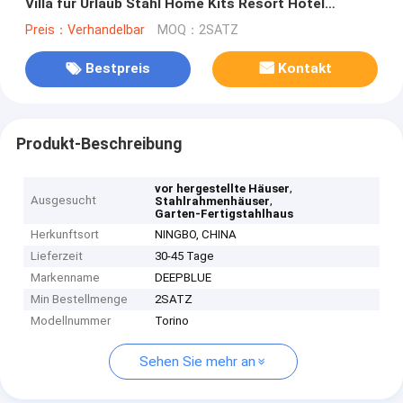
Villa für Urlaub Stahl Home Kits Resort Hotel
Custom House
Preis：Verhandelbar
MOQ：2SATZ
Bestpreis
Kontakt
Produkt-Beschreibung
,
vor hergestellte Häuser
Ausgesucht
,
Stahlrahmenhäuser
Garten-Fertigstahlhaus
Herkunftsort
NINGBO, CHINA
Lieferzeit
30-45 Tage
Markenname
DEEPBLUE
Min Bestellmenge
2SATZ
Modellnummer
Torino
Sehen Sie mehr an