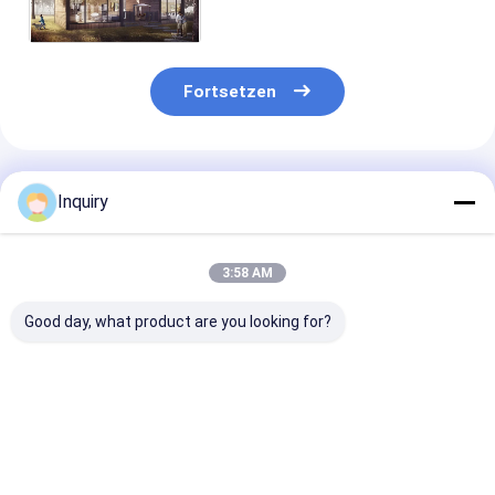
Urlaub Stahl Home Kits
Resort Hotel Custom House
Fortsetzen
Empfohlene Produkte
Inquiry
3:58 AM
Good day, what product are you looking for?
1. Günstiges Fertig-
Freizeit fabrizierte
Maßgeschneid
Geodome-Haus –
helle schnelle
Design, ISO90
Green Garden Studio
Stahlgestalt-kleines
zertifizierter 
Dome zu verkaufen
Haus für Feiertag
Holzbungalow
vor
Luxus-Blockh
Bestpreis
Bestpreis
Bestprei