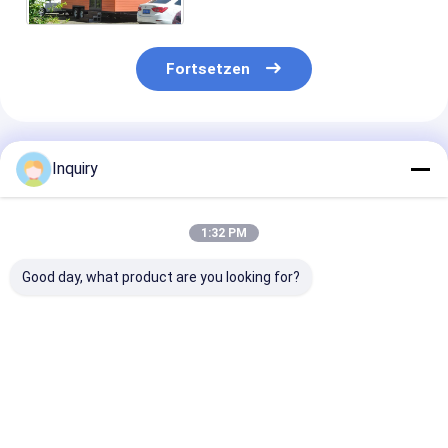
Fortsetzen
Empfohlene Produkte
Inquiry
1:32 PM
Good day, what product are you looking for?
Kompaktes
Moduläres
Australien St
Modularhaus
Vorgefertigtes Haus
Best China
Vorgefertigtes
Kleine Häuser auf
Vorgefertigte
kleines Haus auf
Rädern zum Mieten
Kleines Haus a
Rädern für das
Leichtgewicht
Rädern bereit
Bestpreis
Bestpreis
Bestprei
mobile Leben in den
Stahlrahmen
Versand
USA