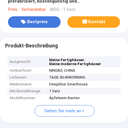
prefabriziert, kostengünstig und
Mikroprefabriziertes Ökohaus
Preis：Verhandelbar
MOQ：1 Satz
Bestpreis
Kontakt
Produkt-Beschreibung
,
kleine Fertighäuser
Ausgesucht
kleine moderne Fertighäuser
Herkunftsort
NINGBO, CHINA
Lieferzeit
TAGE 30-45WORKING
Markenname
Deepblue Smarthouse
Min Bestellmenge
1 Satz
Modellnummer
Apfelwein-Kasten
Sehen Sie mehr an