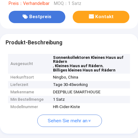
Preis：Verhandelbar
MOQ：1 Satz
Bestpreis
Kontakt
Produkt-Beschreibung
Sonnenkollektoren Kleines Haus auf
Rädern
Ausgesucht
,
,
Kleines Haus auf Rädern
Billiges kleines Haus auf Rädern
Herkunftsort
Ningbo, China
Lieferzeit
Tage 30-45working
Markenname
DEEPBLUE SMARTHOUSE
Min Bestellmenge
1 Satz
Modellnummer
HR-Cider-Kiste
Sehen Sie mehr an