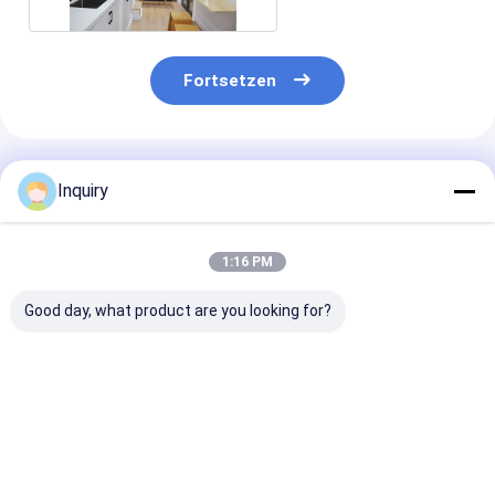
Fortsetzen
Empfohlene Produkte
Inquiry
1:16 PM
Good day, what product are you looking for?
Kompaktes
Moduläres
Australien St
Modularhaus
Vorgefertigtes Haus
Best China
Vorgefertigtes
Kleine Häuser auf
Vorgefertigte
kleines Haus auf
Rädern zum Mieten
Kleines Haus a
Rädern für das
Leichtgewicht
Rädern bereit
Bestpreis
Bestpreis
Bestprei
mobile Leben in den
Stahlrahmen
Versand
USA