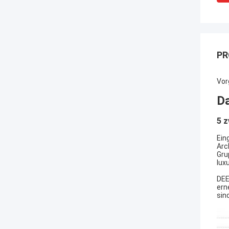
PR
Vor
Da
5 
Ein
Arc
Gru
lux
DEE
ern
sin