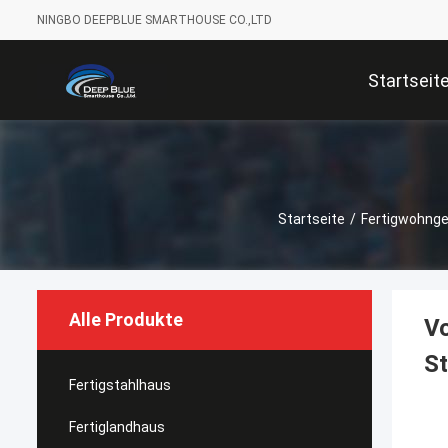
NINGBO DEEPBLUE SMARTHOUSE CO.,LTD
Startseit
Startseite
/
Fertigwohng
Alle Produkte
Vo
S
Fertigstahlhaus
Fertiglandhaus