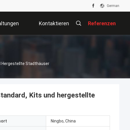
German
altungen
Kontaktieren
Referenzen
Sie Uns
d Hergestellte Stadthäuser
tandard, Kits und hergestellte
sort
Ningbo, China