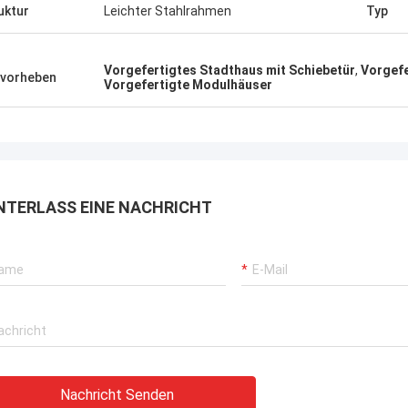
, die überall in der Welt versendet
uktur
Leichter Stahlrahmen
Typ
 können.
Vorgefertigtes Stadthaus mit Schiebetür
,
Vorgefe
vorheben
Vorgefertigte Modulhäuser
NTERLASS EINE NACHRICHT
Nachricht Senden