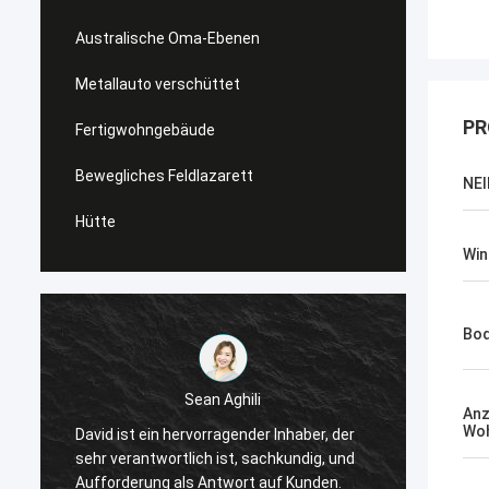
Australische Oma-Ebenen
Metallauto verschüttet
PR
Fertigwohngebäude
Bewegliches Feldlazarett
NEI
Hütte
Wi
Bo
Sean Aghili
Anz
Ich em
Wo
David ist ein hervorragender Inhaber, der
tiefem
sehr verantwortlich ist, sachkundig, und
die na
Aufforderung als Antwort auf Kunden.