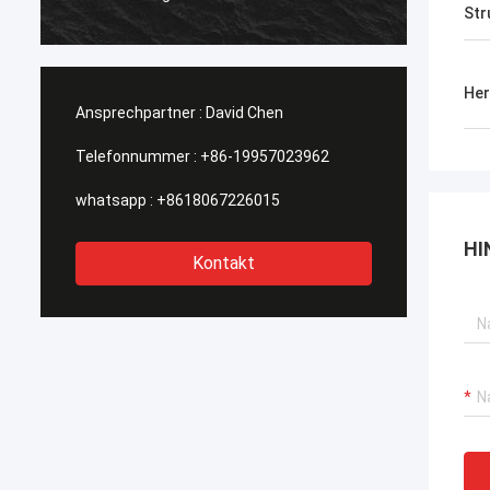
suchen
Str
werden
Her
Ansprechpartner :
David Chen
Telefonnummer :
+86-19957023962
whatsapp :
+8618067226015
HI
Kontakt