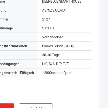
ame
DEEPBLUE SMARTHOUSE
erung
AS/NZS,UL,AISI,
ummer
2127
ellmenge
Sätze 1
Verhandelbar
ng Informationen
Bloßes Bündel/40HQ
30-40 Tage
bedingungen
L/C, D/A, D/P, T/T
gsmaterial-Fähigkeit
12000houses/year