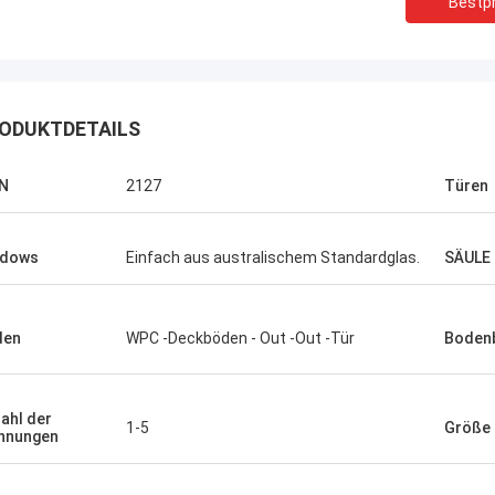
Bestpr
ODUKTDETAILS
N
2127
Türen
ndows
Einfach aus australischem Standardglas.
SÄULE
den
WPC -Deckböden - Out -Out -Tür
Boden
Michael Cairns
Gary
ahl der
pfehle in hohem Grade David von
1-5
Größe
hnungen
 blauem Smarthouse für die Leute,
Deepblues Teamwork ist
ch Stahlbauunterkunftlösungen
verantwortlich, vertraue 