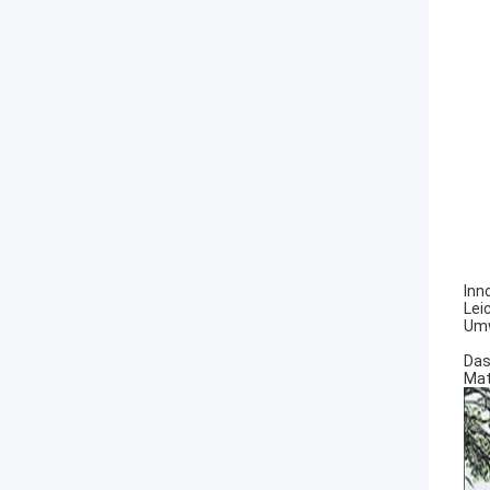
Inn
Lei
Umw
Das
Mat