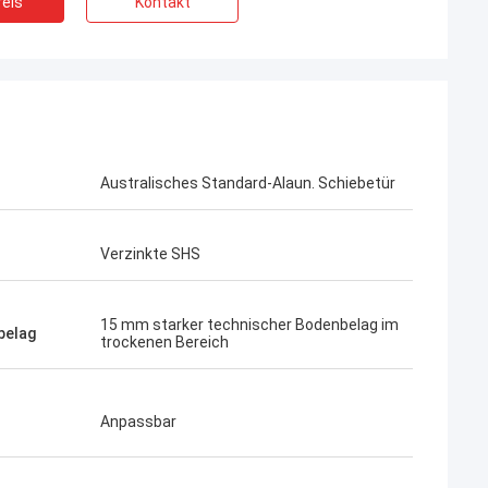
eis
Kontakt
Australisches Standard-Alaun. Schiebetür
Verzinkte SHS
15 mm starker technischer Bodenbelag im
belag
trockenen Bereich
Bob
Ein was für wunderbares Team, ich
Anpassbar
 sehr ernst und
glücklich bin, zu sein, sind Partner und ich
ich ihnen.
auch glücklich, Freunde in die Leben zu