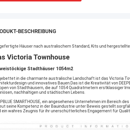
ODUKT-BESCHREIBUNG
gefertigte Häuser nach australischem Standard, Kits und hergestellt
s Victoria Townhouse
zweistöckige Stadthäuser 1054m2
gebettet in die charmante australische Landschaft ist das Victoria 
hitekturdesign und innovatives Bauen.Das ist die Kreativität von D
ppen von Stadthäusern, die auf 1054 Quadratmetern erstklassiger Immo
uriösen, nachhaltigen und städtischen Lebens.
PBLUE SMARTHOUSE, ein angesehenes Unternehmen im Bereich des Le
eut seine Kompetenz in der Bauindustrie unter Beweis gestellt.sorg
d ein wahres Zeugnis für ihr unerschütterliches Engagement für Qual