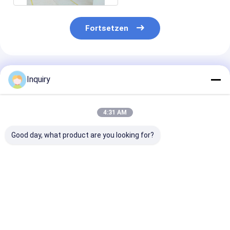
Fortsetzen
Empfohlene Produkte
Inquiry
4:31 AM
Good day, what product are you looking for?
Exquisites
Moderne
Hurrikanbestä
Leichtstahlrahmen-
Modulhäuser mit
leichte Stahl
Einfamilienhaus-
leichten
Vorhergeferti
Design für modulare
Stahlrahmen
Häuser
Ferienhäuser am
Vorgefertigte
Bestpreis
Bestpreis
Bestprei
Meer
Klapphäuser Oma
Wohnung