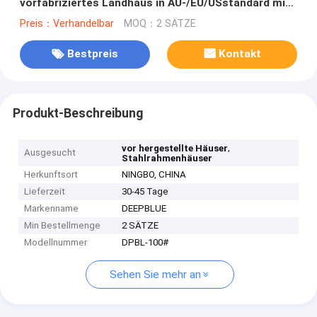
vorfabriziertes Landhaus in AU-/EU/USstandard mit
Boden zwei zusammen
Preis：Verhandelbar
MOQ：2 SÄTZE
Bestpreis
Kontakt
Produkt-Beschreibung
,
vor hergestellte Häuser
Ausgesucht
Stahlrahmenhäuser
Herkunftsort
NINGBO, CHINA
Lieferzeit
30-45 Tage
Markenname
DEEPBLUE
Min Bestellmenge
2 SÄTZE
Modellnummer
DPBL-100#
Sehen Sie mehr an