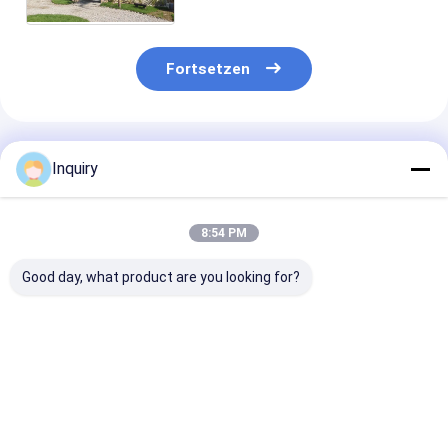
zwei zusammen
Fortsetzen
Empfohlene Produkte
Inquiry
8:54 PM
Good day, what product are you looking for?
Moderne Prefab
ICC-ES-zertifiziertes
Ausländische
Panellierte Heimkits
Luxus-Fertighaus
Standard-Glas
Modulare Häuser
mit zwei
Fenster-Metal
AS/US Standard
Stockwerken,
Sicherheitstür
Leichtstahlrahmenhaus
modern, mobil,
Leicht-Stahl-
Bestpreis
Bestpreis
Bestprei
Villa
Leichtbaustahl-Kits
Struktur
Fertighäuser