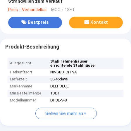
Strandvillen zum Verkauf
Preis：Verhandelbar
MOQ：1SET
Bestpreis
Kontakt
Produkt-Beschreibung
,
Stahlrahmenhäuser
Ausgesucht
errichtende Stahlhäuser
Herkunftsort
NINGBO, CHINA
Lieferzeit
30-45days
Markenname
DEEPBLUE
Min Bestellmenge
1SET
Modellnummer
DPBL-V-8
Sehen Sie mehr an