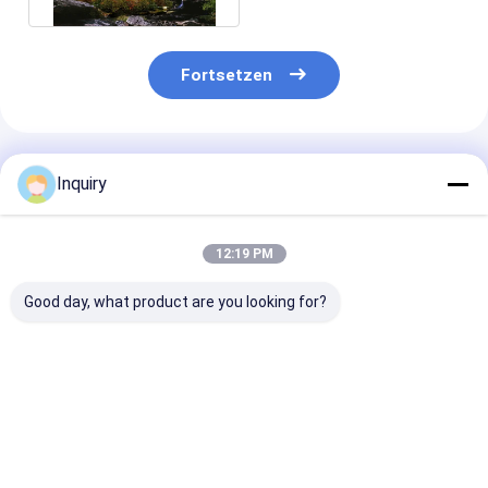
Fortsetzen
Empfohlene Produkte
Inquiry
12:19 PM
Good day, what product are you looking for?
Kundengebundene
Personalisierte
Fabrik bauen
Entwurfs-moderne
Leichtstahl-Prefab-
Paneelsystem
Art, die heller
Metallhäuser
Stahlkonstruk
Stahlkonstruktionsfertigluxus
Erdbebensicherheit
Vorgefertigte V
oder niedrige Kosten
100 Jahre Leben
Bestpreis
Bestpreis
Bestprei
Landhäuser mit
Haus im
Küche errichtet
chinesischen Stil