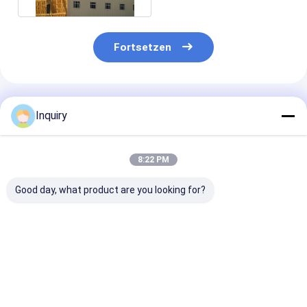
Fortsetzen
Empfohlene Produkte
Inquiry
8:22 PM
Good day, what product are you looking for?
Wohnhaus Villa
Helles Stahlrahmen-
Moderne,
Vorgefertigtes
Metallsicherheits-
vorgefertigte V
Stahlhaus Leichtbau
Tür-Stahlrahmen-
vorgefertigte
aus Stahl
Haus-
Wohnung,
Modularhaus
Fertiglandhaus
vorgefertigte,
Bestpreis
Bestpreis
Bestprei
Australien Standard
leichte
Stahlrahmenh