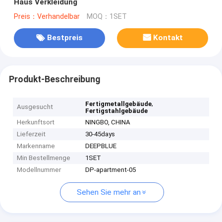
Haus Verkleidung
Preis：Verhandelbar
MOQ：1SET
Bestpreis
Kontakt
Produkt-Beschreibung
,
Fertigmetallgebäude
Ausgesucht
Fertigstahlgebäude
Herkunftsort
NINGBO, CHINA
Lieferzeit
30-45days
Markenname
DEEPBLUE
Min Bestellmenge
1SET
Modellnummer
DP-apartment-05
Sehen Sie mehr an