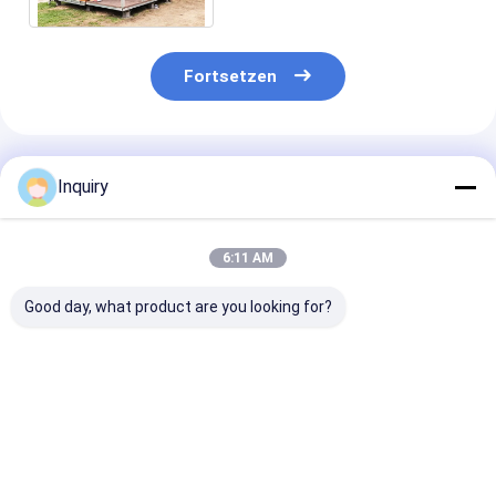
Starkes Mobilhaus
Fortsetzen
Empfohlene Produkte
Inquiry
6:11 AM
Good day, what product are you looking for?
US/NZ Fertighäuser
Fertighäuser nach
2-stöckiges
aus leichtem
australischen
Fertigwohnhau
Stahlrahmen,
Standards –
Vereinigten
windbeständig, für
Individuelle
Königreich –
Einfamilienhäuser
Bausatzhäuser &
Modulares Wo
Bestpreis
Bestpreis
Bestprei
Fertighäuser
mit
Leichtstahlra