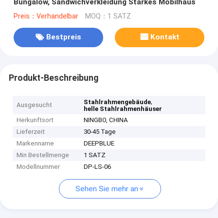
Bungalow, Sandwichverkleidung Starkes Mobilhaus
Preis：Verhandelbar
MOQ：1 SATZ
Bestpreis
Kontakt
Produkt-Beschreibung
,
Stahlrahmengebäude
Ausgesucht
helle Stahlrahmenhäuser
Herkunftsort
NINGBO, CHINA
Lieferzeit
30-45 Tage
Markenname
DEEPBLUE
Min Bestellmenge
1 SATZ
Modellnummer
DP-LS-06
Sehen Sie mehr an