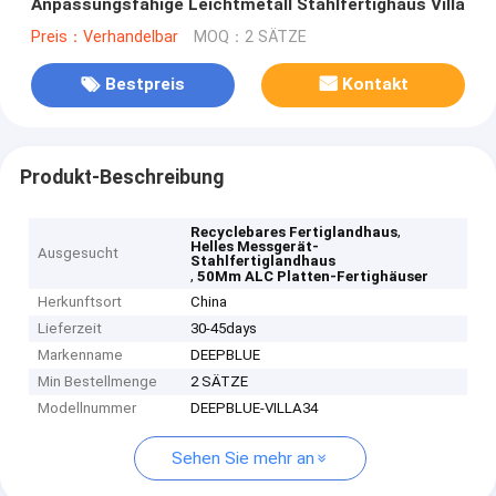
Anpassungsfähige Leichtmetall Stahlfertighaus Villa
Preis：Verhandelbar
MOQ：2 SÄTZE
Bestpreis
Kontakt
Produkt-Beschreibung
,
Recyclebares Fertiglandhaus
Helles Messgerät-
Ausgesucht
Stahlfertiglandhaus
,
50Mm ALC Platten-Fertighäuser
Herkunftsort
China
Lieferzeit
30-45days
Markenname
DEEPBLUE
Min Bestellmenge
2 SÄTZE
Modellnummer
DEEPBLUE-VILLA34
Sehen Sie mehr an