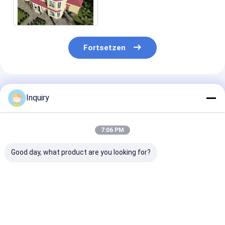
Leichtmetall
Stahlfertighaus Villa
Fortsetzen
Empfohlene Produkte
Inquiry
7:06 PM
Good day, what product are you looking for?
Moderne Prefab
ICC-ES-zertifiziertes
Ausländische
Panellierte Heimkits
Luxus-Fertighaus
Standard-Glas
Modulare Häuser
mit zwei
Fenster-Metal
AS/US Standard
Stockwerken,
Sicherheitstür
Leichtstahlrahmenhaus
modern, mobil,
Leicht-Stahl-
Bestpreis
Bestpreis
Bestprei