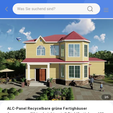
3
/
6
ALC-Panel Recycelbare grüne Fertighäuser