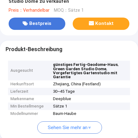
Studio Dome zu verkaufen
Preis：Verhandelbar
MOQ：Sätze 1
Bestpreis
Kontakt
Produkt-Beschreibung
,
günstiges Fertig-Geodome-Haus
,
Green Garden Studio Dome
Ausgesucht
Vorgefertigtes Gartenstudio mit
Garantie
Herkunftsort
Zhejiang, China (Festland)
Lieferzeit
30~45 Tage
Markenname
Deepblue
Min Bestellmenge
Sätze 1
Modellnummer
Baum-Haube
Sehen Sie mehr an