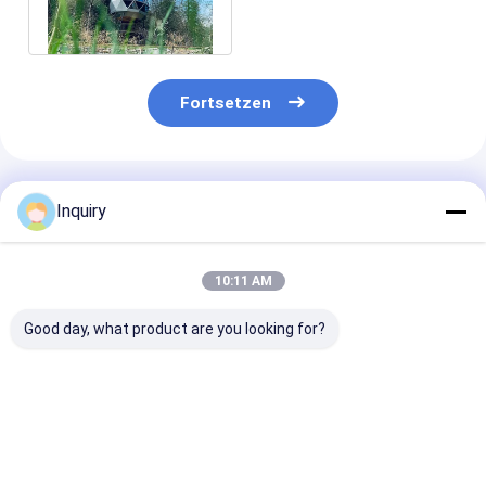
verkaufen
Fortsetzen
Empfohlene Produkte
Inquiry
10:11 AM
Good day, what product are you looking for?
Freizeit fabrizierte
Maßgeschneiderte
Hawaiier Hütt
helle schnelle
Design, ISO9001
Bungalow Hau
Stahlgestalt-kleines
zertifizierter Fertig-
Luxus Prefab 
Haus für Feiertag
Holzbungalow,
mit Aluminium
vor
Luxus-Blockhaus
Schiebetüren
Bestpreis
Bestpreis
Bestprei