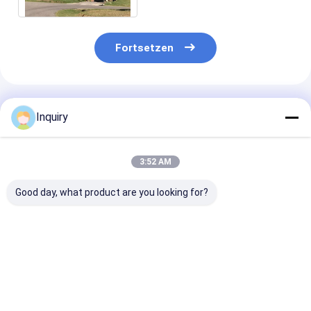
Fortsetzen
Empfohlene Produkte
Inquiry
3:52 AM
Good day, what product are you looking for?
Moderne Prefab
ICC-ES-zertifiziertes
Ausländische
Panellierte Heimkits
Luxus-Fertighaus
Standard-Glas
Modulare Häuser
mit zwei
Fenster-Metal
AS/US Standard
Stockwerken,
Sicherheitstür
Leichtstahlrahmenhaus
modern, mobil,
Leicht-Stahl-
Bestpreis
Bestpreis
Bestprei
Villa
Leichtbaustahl-Kits
Struktur
Fertighäuser