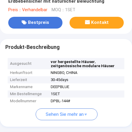
Erdbebensicher mit natürlicher Beleuchtung
Preis：Verhandelbar
MOQ：1SET
Bestpreis
Kontakt
Produkt-Beschreibung
,
vor hergestellte Häuser
Ausgesucht
zeitgenössische modulare Häuser
Herkunftsort
NINGBO, CHINA
Lieferzeit
30-45days
Markenname
DEEPBLUE
Min Bestellmenge
1SET
Modellnummer
DPBL-144#
Sehen Sie mehr an