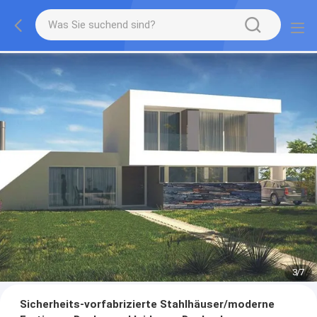
3
/
7
Sicherheits-vorfabrizierte Stahlhäuser/moderne