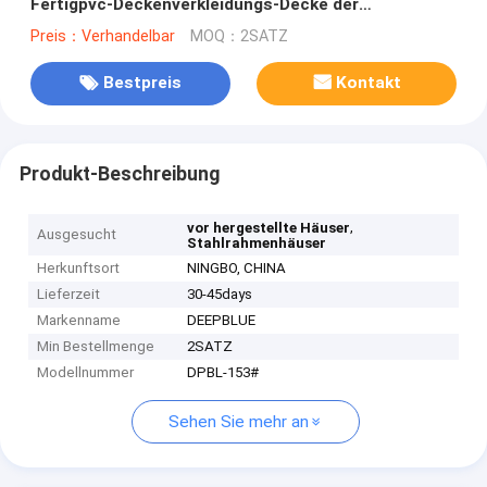
Fertigpvc-Deckenverkleidungs-Decke der
ausgangs8mm
Preis：Verhandelbar
MOQ：2SATZ
Bestpreis
Kontakt
Produkt-Beschreibung
,
vor hergestellte Häuser
Ausgesucht
Stahlrahmenhäuser
Herkunftsort
NINGBO, CHINA
Lieferzeit
30-45days
Markenname
DEEPBLUE
Min Bestellmenge
2SATZ
Modellnummer
DPBL-153#
Sehen Sie mehr an