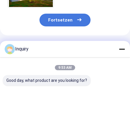
der ausgangs8mm
Fortsetzen
Empfohlene Produkte
Inquiry
9:53 AM
Good day, what product are you looking for?
Moderne Prefab
ICC-ES-zertifiziertes
Ausländische
Panellierte Heimkits
Luxus-Fertighaus
Standard-Glas
Modulare Häuser
mit zwei
Fenster-Metal
AS/US Standard
Stockwerken,
Sicherheitstür
Leichtstahlrahmenhaus
modern, mobil,
Leicht-Stahl-
Bestpreis
Bestpreis
Bestprei
Villa
Leichtbaustahl-Kits
Struktur
Fertighäuser