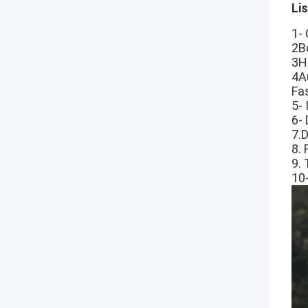
Li
1-
2B
3H
4A
Fa
5-
6-
7.
8.
9.
10