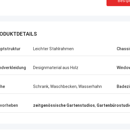
Bestpr
ODUKTDETAILS
ptstruktur
Leichter Stahlrahmen
Chassi
dverkleidung
Designmaterial aus Holz
Windo
che
Schrank, Waschbecken, Wasserhahn
Badez
Michael Cairns
vorheben
zeitgenössische Gartenstudios
,
Gartenbürostudi
Gary
pfehle in hohem Grade David von
 blauem Smarthouse für die Leute,
Deepblues Teamwork ist
ch Stahlbauunterkunftlösungen
verantwortlich, vertraue 