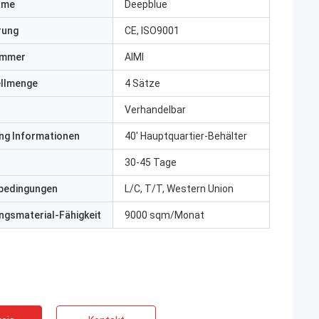
ame
Deepblue
erung
CE, ISO9001
ummer
AIMI
ellmenge
4 Sätze
Verhandelbar
ng Informationen
40' Hauptquartier-Behälter
30-45 Tage
bedingungen
L/C, T/T, Western Union
gsmaterial-Fähigkeit
9000 sqm/Monat