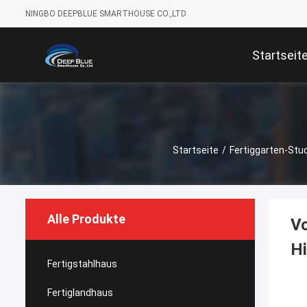
NINGBO DEEPBLUE SMARTHOUSE CO.,LTD
Startseit
Startseite
/
Fertiggarten-Stu
Alle Produkte
Vo
Hi
Fertigstahlhaus
Fertiglandhaus