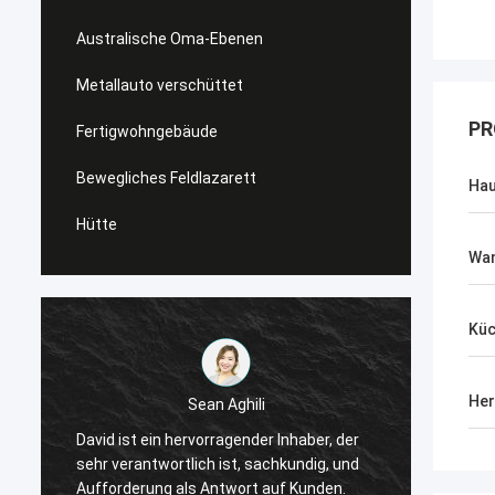
Australische Oma-Ebenen
Metallauto verschüttet
PR
Fertigwohngebäude
Bewegliches Feldlazarett
Hau
Hütte
Wan
Kü
Her
Sean Aghili
Ich em
David ist ein hervorragender Inhaber, der
tiefem
sehr verantwortlich ist, sachkundig, und
die na
Aufforderung als Antwort auf Kunden.