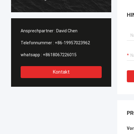
suchen
werden
HI
Ansprechpartner :
David Chen
Telefonnummer :
+86-19957023962
whatsapp :
+8618067226015
Kontakt
PR
Vor