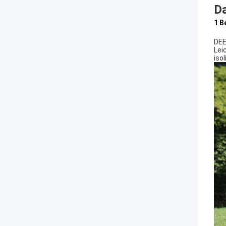
D
1 B
DEE
Lei
iso