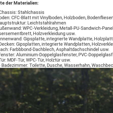
ste der Materialien:
 Chassis: Stahlchassis
oden: CFC-Blatt mit Vinylboden, Holzboden, Bodenfliese
auptstruktur: Leichtstahlrahmen
ußenwand: WPC-Verkleidung, Metall-PU-Sandwich-Panel
sersementbrett, Holzverkleidung usw.
 Innenwand: Gipsplatte, integrierte Wandplatte, Holzplat
 Decken: Gipsplatten, integrierte Wandplatten, Holzverk
Dach: Farbbbond-Dachblech, Asphaltdachschindel usw.
 Fenster: Aluminium-Doppelglasfenster, PVC-Doppelglasf
 Tür: MDF-Tür, WPC-Tür, Holztür usw.
- Badezimmer: Toilette, Dusche, Wasserhahn, Waschbe