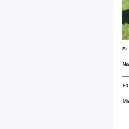
Sc
N
Fa
Ma