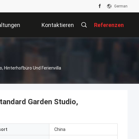
German
altungen
Kontaktieren
Referenzen
Sie Uns
 Hinterhofbüro Und Ferienvilla
tandard Garden Studio,
sort
China