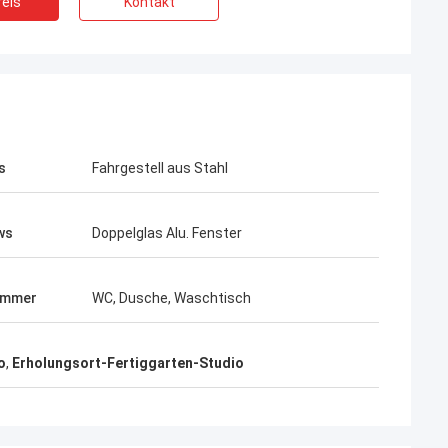
eis
Kontakt
s
Fahrgestell aus Stahl
ws
Doppelglas Alu. Fenster
immer
WC, Dusche, Waschtisch
Bob
o
,
Erholungsort-Fertiggarten-Studio
Ein was für wunderbares Team, ich
 sehr ernst und
glücklich bin, zu sein, sind Partner und ich
ich ihnen.
auch glücklich, Freunde in die Leben zu