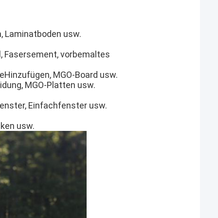
n, Laminatboden usw.
, Fasersement, vorbemaltes
te
Hinzufügen, MGO-Board usw.
leidung, MGO-Platten usw.
enster, Einfachfenster usw.
cken usw.