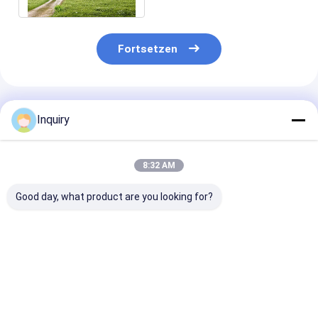
Fortsetzen
Empfohlene Produkte
Inquiry
8:32 AM
Good day, what product are you looking for?
Moderne Prefab
ICC-ES-zertifiziertes
Ausländische
Panellierte Heimkits
Luxus-Fertighaus
Standard-Glas
Modulare Häuser
mit zwei
Fenster-Metal
AS/US Standard
Stockwerken,
Sicherheitstür
Leichtstahlrahmenhaus
modern, mobil,
Leicht-Stahl-
Bestpreis
Bestpreis
Bestprei
Villa
Leichtbaustahl-Kits
Struktur
Fertighäuser