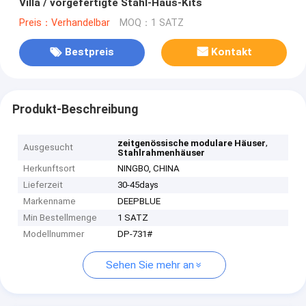
Villa / vorgefertigte Stahl-Haus-Kits
Preis：Verhandelbar
MOQ：1 SATZ
Bestpreis
Kontakt
Produkt-Beschreibung
,
zeitgenössische modulare Häuser
Ausgesucht
Stahlrahmenhäuser
Herkunftsort
NINGBO, CHINA
Lieferzeit
30-45days
Markenname
DEEPBLUE
Min Bestellmenge
1 SATZ
Modellnummer
DP-731#
Sehen Sie mehr an