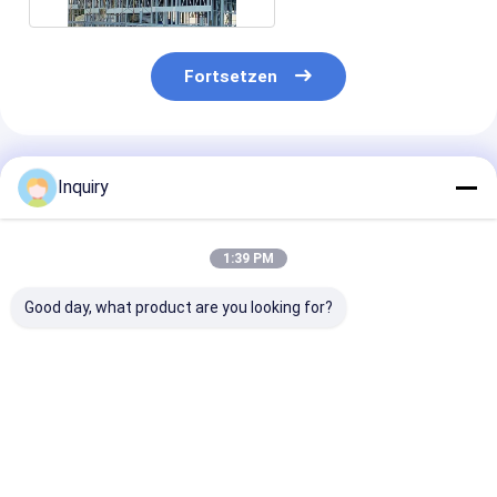
Fortsetzen
Empfohlene Produkte
Inquiry
1:39 PM
Good day, what product are you looking for?
Hochwertige Luxus-
Wpc-Umhüllungs-
Fabrik direkt
Modulhäuser,
vor hergestellte
DeepBlue
Apartment-
Ausgangswirbelsturm-
Leichtgauge
Gemeinschaft,
Beweis-moderne
Stahlrahmen 
Wohnhaus,
Fertighauptausrüstungen
Flat Bungalow
Bestpreis
Bestpreis
Bestprei
Leichtstahlrahmenkonstruktion
angepasste Hä
Haus Kits