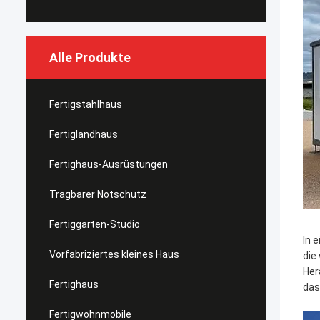
Alle Produkte
Fertigstahlhaus
Fertiglandhaus
Fertighaus-Ausrüstungen
Tragbarer Notschutz
Fertiggarten-Studio
In 
Vorfabriziertes kleines Haus
die
Her
Fertighaus
das
Fertigwohnmobile