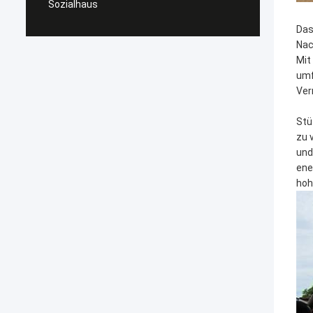
Sozialhaus
Das
Nac
Mit
umf
Ver
Stü
zu 
und
ene
hoh