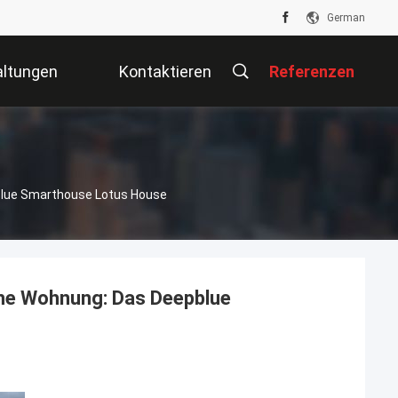
German
altungen
Kontaktieren
Referenzen
Sie Uns
pblue Smarthouse Lotus House
che Wohnung: Das Deepblue