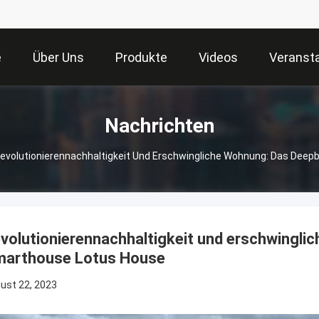
e
Über Uns
Produkte
Videos
Veranst
Nachrichten
evolutionierennachhaltigkeit Und Erschwingliche Wohnung: Das Dee
volutionierennachhaltigkeit und erschwingli
arthouse Lotus House
ust 22, 2023