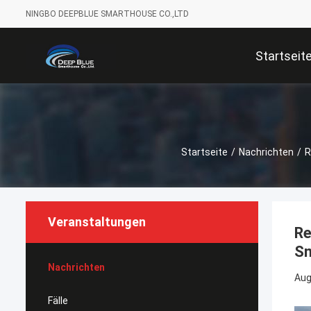
NINGBO DEEPBLUE SMARTHOUSE CO.,LTD
Startseit
Startseite
/
Nachrichten
/
R
Veranstaltungen
Re
Sm
Nachrichten
Aug
Fälle