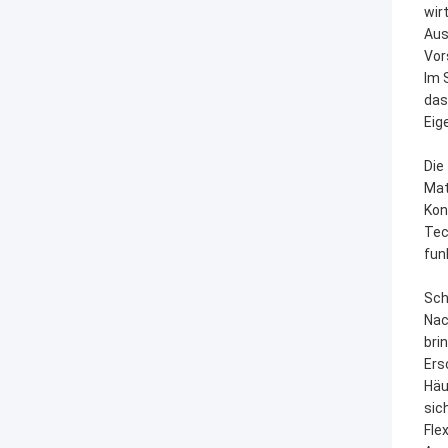
wir
Aus
Vor
Im 
das
Eig
Die
Mat
Kon
Tec
fun
Sch
Nac
bri
Ers
Häu
sic
Fle