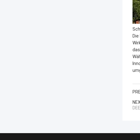
Sch
Die
Wir
das
Wäh
Inn
umg
PRE
NEX
DE