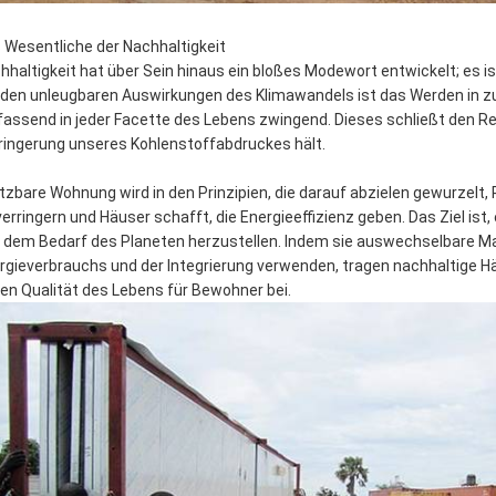
 Wesentliche der Nachhaltigkeit
hhaltigkeit hat über Sein hinaus ein bloßes Modewort entwickelt; es ist
 den unleugbaren Auswirkungen des Klimawandels ist das Werden in 
assend in jeder Facette des Lebens zwingend. Dieses schließt den Rei
ringerung unseres Kohlenstoffabdruckes hält.
tzbare Wohnung wird in den Prinzipien, die darauf abzielen gewurze
verringern und Häuser schafft, die Energieeffizienz geben. Das Ziel 
 dem Bedarf des Planeten herzustellen. Indem sie auswechselbare M
rgieverbrauchs und der Integrierung verwenden, tragen nachhaltige Hä
en Qualität des Lebens für Bewohner bei.