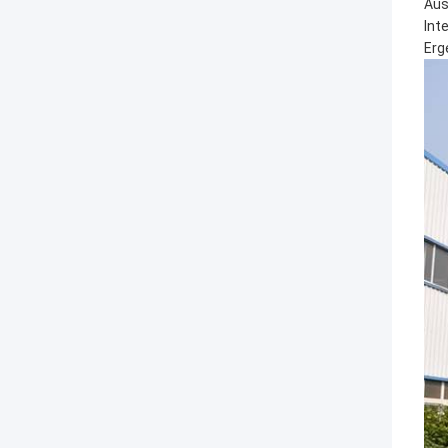
Aus
Int
Erg