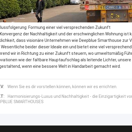
lussfolgerung: Formung einer viel versprechenden Zukunft
 Konvergenz der Nachhaltigkeit und der erschwinglichen Wohnung ist kei
klichkeit, dass visionäre Unternehmen wie Deepblue Smarthouse zur V
 Wesentliche beider dieser Ideale ein und bietet eine viel versprech
rend wir in Richtung zu einer Zukunft steuern, wo umweltsmäßig Führu
ovationen wie der faltbare Hauptaufschlag als leitende Lichter, unser
estaltend, wenn eine bessere Welt in Handarbeit gemacht wird.
V:
Wenn Sie es dir vorstellen können, können wir es errichten.
T:
Harmonisierungs-Luxus und Nachhaltigkeit - die Einzigartigkeit 
EPBLUE SMARTHOUSES