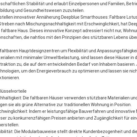
tschaftlichen Stabilität und erlaubt Einzelpersonen und Familien, Bet
bildung und Gesundheitswesen zuzuteilen.
stellen innovativer Annäherung Deepblue Smarthouses: Faltbare Lot
Streben nach Mischungsnachhaltigkeit mit Erschwinglichkeit, hat Dee
 faltbare Haus. Dieses innovative Konzept adressiert nicht nur, Woh
enschaften, die nahtlos mit den Prinzipien des stützbaren Lebens üb
 faltbaren Hauptdesignzentren um Flexibilität und Anpassungsfähigkei
erialien mit minimaler Umweltbelastung, sind lassen diese Häuser in 
traktion zu, die auf dem entwickelnden Bedarf von Inhabern basieren. 
hnologien, um den Energieverbrauch zu optimieren und lassen sie nich
ktionieren.
lüsselvorteile
hhaltigkeit: Die faltbaren Häuser verwenden stützbare Materialien u
ngen sie als grüne Alternative zur traditionellen Wohnung in Position.
chwinglichkeit: Indem er leistungsfähige Bauverfahren und innovative
ser zu konkurrenzfähigen Preisen anbieten und Zugänglichkeit für eine
herstellen.
xibilität: Die Modularbauweise stellt direkte Kundenbezogenheit und di