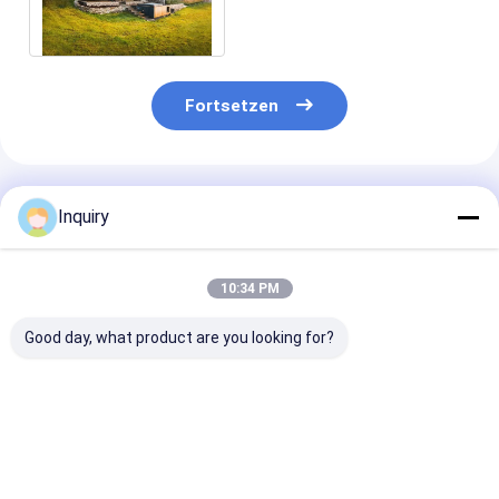
Ferienhaus Kits
Fortsetzen
Empfohlene Produkte
Inquiry
10:34 PM
Good day, what product are you looking for?
Vorgefertigte Hütten
Fertighotel-Einheits-
Fertighaus mit
Lodges mit
heller Stahlraum ein
Rahmen,
Whirlpools
Rahmen kleine
Leichtstahl-
Leichtstahlrahmen
errichtende Kitset-
Hotelmodul,
Schönes Holzhaus
Häuser Nz
winziges Gebä
Bestpreis
Bestpreis
Bestprei