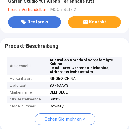
Garten Studio für Airbnb Ferienhaus Kits
Preis：Verhandelbar
MOQ：Satz 2
Bestpreis
Kontakt
Produkt-Beschreibung
Australien Standard vorgefertigte
Kabine
Ausgesucht
,
,
Modularer Gartenstudiokabine
Airbnb-Ferienhaus-Kits
Herkunftsort
NINGBO, CHINA
Lieferzeit
30-45DAYS
Markenname
DEEPBLUE
Min Bestellmenge
Satz 2
Modellnummer
Downey
Sehen Sie mehr an