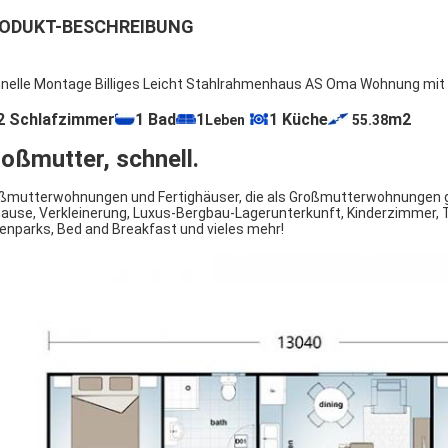
ODUKT-BESCHREIBUNG
nelle Montage Billiges Leicht Stahlrahmenhaus AS Oma Wohnung mi
2 Schlafzimmer
1 Bad
1
1 Küche
m2
Leben
55.38
oßmutter, schnell.
ßmutterwohnungen und Fertighäuser, die als Großmutterwohnungen g
ause, Verkleinerung, Luxus-Bergbau-Lagerunterkunft, Kinderzimmer,
ienparks, Bed and Breakfast und vieles mehr!