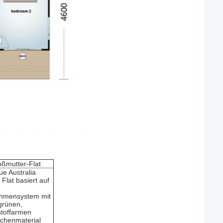
ßmutter-Flat
e Australia
Flat basiert auf
ahmensystem mit
grünen,
stoffarmen
ächenmaterial