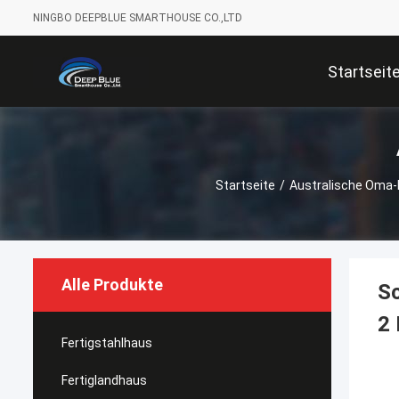
NINGBO DEEPBLUE SMARTHOUSE CO.,LTD
Startseit
Startseite
/
Australische Oma
Alle Produkte
Sc
2
Fertigstahlhaus
Fertiglandhaus