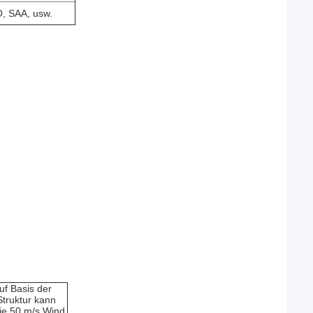
O, SAA, usw.
uf Basis der
truktur kann
sie 50 m/s Wind