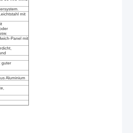
tersystem.
eichtstahl mit
t
oder
usw.
dwich-Panel mit
dicht,
sund
 guter
aus Aluminium
te,