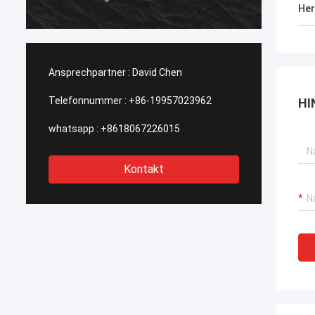
suchen
Her
werden
Ansprechpartner :
David Chen
Telefonnummer :
+86-19957023962
HI
whatsapp :
+8618067226015
Kontakt