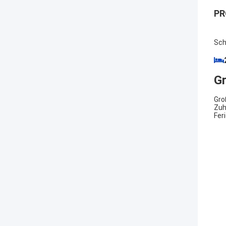
PR
Sch
Gr
Gro
Zuh
Fer