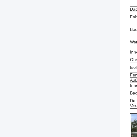
Dac
Fah
Bod
Wan
Inn
Obe
Iso
Fen
Auß
Inn
Ba
Da
Ver