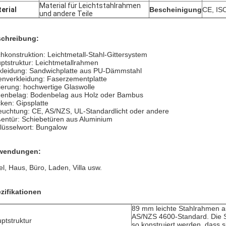
Material für Leichtstahlrahmen
erial
Bescheinigung
CE, IS
und andere Teile
chreibung:
hkonstruktion: Leichtmetall-Stahl-Gittersystem
ptstruktur: Leichtmetallrahmen
kleidung: Sandwichplatte aus PU-Dämmstahl
enverkleidung: Faserzementplatte
lierung: hochwertige Glaswolle
enbelag: Bodenbelag aus Holz oder Bambus
ken: Gipsplatte
euchtung: CE, AS/NZS, UL-Standardlicht oder andere
entür: Schiebetüren aus Aluminium
lüsselwort: Bungalow
wendungen:
el, Haus, Büro, Laden, Villa usw.
zifikationen
89 mm leichte Stahlrahmen a
AS/NZS 4600-Standard. Die S
ptstruktur
so konstruiert werden, dass 