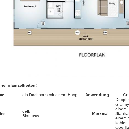
nelle Einzelheiten:
me
ein Dachhaus mit einem Hang
Anwendung
Gro
Deepblu
Granny 
einem
gelb,
rbe
Merkmal
Stahlr
Blau usw.
einem 
kohlen
Oberfl