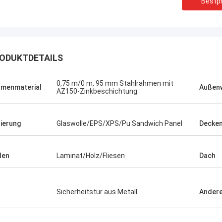
Bestpr
ODUKTDETAILS
0,75 m/0 m, 95 mm Stahlrahmen mit
menmaterial
Außen
AZ150-Zinkbeschichtung
lierung
Glaswolle/EPS/XPS/Pu Sandwich Panel
Decken
den
Laminat/Holz/Fliesen
Dach
Michael Cairns
Gary
pfehle in hohem Grade David von
Sicherheitstür aus Metall
Ander
 blauem Smarthouse für die Leute,
Deepblues Teamwork ist
ch Stahlbauunterkunftlösungen
verantwortlich, vertraue 