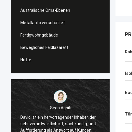
Australische Oma-Ebenen
Metallauto verschüttet
PR
Fertigwohngebäude
Bewegliches Feldlazarett
Rah
Hütte
Iso
Bo
Sean Aghili
Ich em
Tür
David ist ein hervorragender Inhaber, der
tiefem
sehr verantwortlich ist, sachkundig, und
die na
Aufforderung als Antwort auf Kunden.