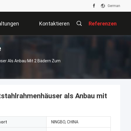
German
altungen
Kontaktieren
Referenzen
e
Sie Uns
ser Als Anbau Mit 2 Bädern Zum
tstahlrahmenhäuser als Anbau mit
sort
NINGBO, CHINA