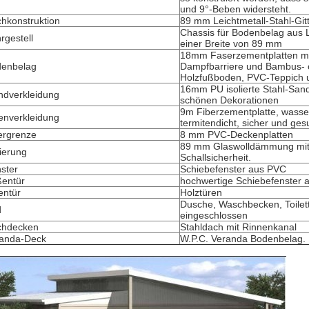
und 9°-Beben widersteht.
hkonstruktion
89 mm Leichtmetall-Stahl-Git
Chassis für Bodenbelag aus L
rgestell
einer Breite von 89 mm
18mm Faserzementplatten mi
enbelag
Dampfbarriere und Bambus- 
Holzfußboden, PVC-Teppich 
16mm PU isolierte Stahl-San
dverkleidung
schönen Dekorationen
9m Fiberzementplatte, wasser
enverkleidung
termitendicht, sicher und ge
rgrenze
8 mm PVC-Deckenplatten
89 mm Glaswolldämmung mit
lierung
Schallsicherheit.
ster
Schiebefenster aus PVC
entür
hochwertige Schiebefenster 
entür
Holztüren
Dusche, Waschbecken, Toilet
d
eingeschlossen
chdecken
Stahldach mit Rinnenkanal
anda-Deck
W.P.C. Veranda Bodenbelag.