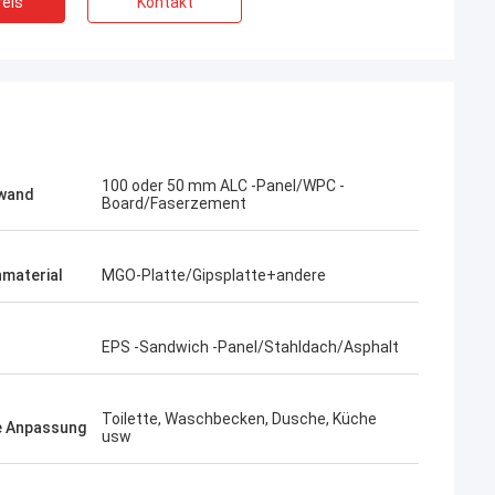
eis
Kontakt
100 oder 50 mm ALC -Panel/WPC -
wand
Board/Faserzement
material
MGO-Platte/Gipsplatte+andere
EPS -Sandwich -Panel/Stahldach/Asphalt
Bob
Toilette, Waschbecken, Dusche, Küche
Ein was für wunderbares Team, ich
e Anpassung
usw
 sehr ernst und
glücklich bin, zu sein, sind Partner und ich
ich ihnen.
auch glücklich, Freunde in die Leben zu