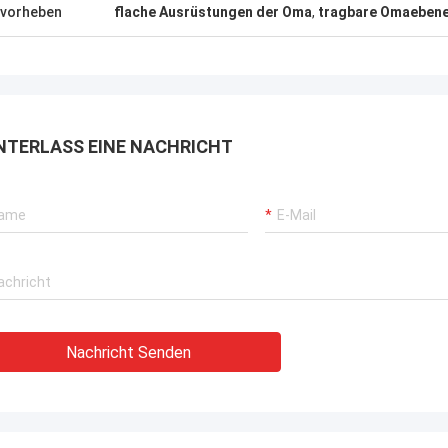
, die überall in der Welt versendet
vorheben
flache Ausrüstungen der Oma
,
tragbare Omaeben
 können.
NTERLASS EINE NACHRICHT
Nachricht Senden