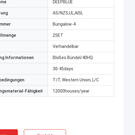
ame
DEEPBLUE
erung
AS/NZS,UL,AISI,
ummer
Bungalow-4
ellmenge
2SET
Verhandelbar
ng Informationen
Bloßes Bündel/40HQ
30-45days
bedingungen
T/T, Western Union, L/C
gsmaterial-Fähigkeit
12000houses/year