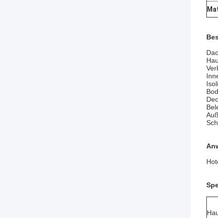
Mat
Bes
Dac
Hau
Ver
Inn
Iso
Bod
Dec
Bel
Auß
Sch
An
Hot
Spe
Hau