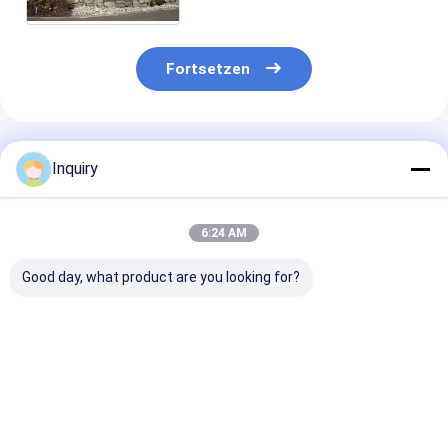
Fortsetzen
Empfohlene Produkte
Inquiry
6:24 AM
Good day, what product are you looking for?
Moderne Prefab
ICC-ES-zertifiziertes
Ausländische
Panellierte Heimkits
Luxus-Fertighaus
Standard-Glas
Modulare Häuser
mit zwei
Fenster-Metal
AS/US Standard
Stockwerken,
Sicherheitstür
Leichtstahlrahmenhaus
modern, mobil,
Leicht-Stahl-
Bestpreis
Bestpreis
Bestprei
Villa
Leichtbaustahl-Kits
Struktur
Fertighäuser