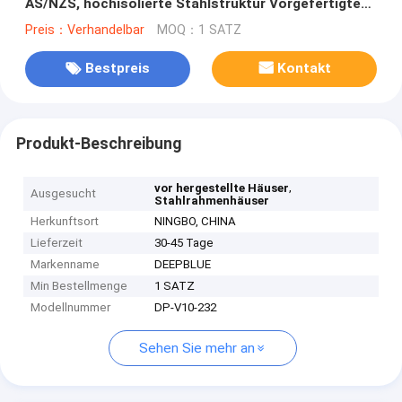
AS/NZS, hochisolierte Stahlstruktur Vorgefertigte
moderne Villa
Preis：Verhandelbar
MOQ：1 SATZ
Bestpreis
Kontakt
Produkt-Beschreibung
,
vor hergestellte Häuser
Ausgesucht
Stahlrahmenhäuser
Herkunftsort
NINGBO, CHINA
Lieferzeit
30-45 Tage
Markenname
DEEPBLUE
Min Bestellmenge
1 SATZ
Modellnummer
DP-V10-232
Sehen Sie mehr an